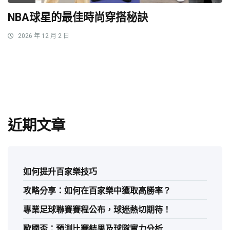
NBA球星的最佳時尚穿搭秘訣
2026 年 12 月 2 日
近期文章
如何提升百家樂技巧
攻略分享：如何在百家樂中獲取高勝率？
專業足球聯賽賽程公布，球迷熱切期待！
歐國盃：預測比賽結果及球隊實力分析