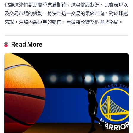
也讓球迷們對新賽季充滿期待。球員健康狀況、比賽表現以
及交易市場的變動，將決定這一交易的最終走向。對於球迷
來說，這場內線巨星的動向，無疑將影響整個聯盟格局。
Read More