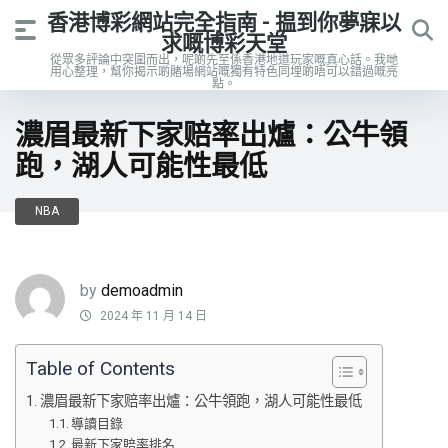
香港博彩網站完全指南 - 揾到你夢寐以
求嘅博彩天堂
從眾多評論中突圍而出，呢啲先至係香港地道玩家嘅真心話。我哋
用心整理，幫你揭示啲賭場網站嘅獨有特色同埋啲唔可以錯過嘅亮
點。
濃眉最新下家赔率出爐：公牛領
跑，湖人可能性最低
NBA
by
demoadmin
2024 年 11 月 14 日
Table of Contents
濃眉最新下家赔率出爐：公牛領跑，湖人可能性最低
導讀目錄
最新下家賠率排名