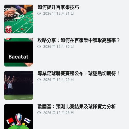
如何提升百家樂技巧
2026 年 12 月 31 日
攻略分享：如何在百家樂中獲取高勝率？
2026 年 12 月 30 日
專業足球聯賽賽程公布，球迷熱切期待！
2026 年 12 月 29 日
歐國盃：預測比賽結果及球隊實力分析
2026 年 12 月 28 日