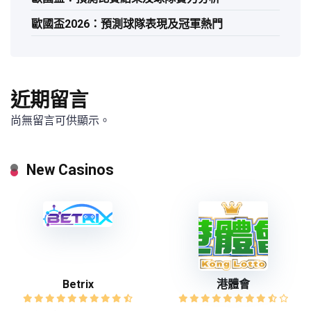
歐國盃2026：預測球隊表現及冠軍熱門
近期留言
尚無留言可供顯示。
New Casinos
Betrix
港體會