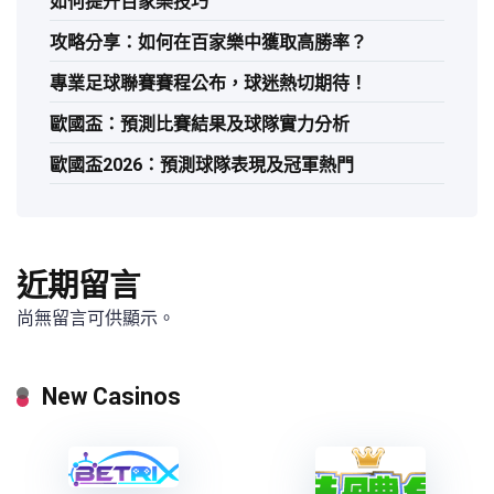
如何提升百家樂技巧
攻略分享：如何在百家樂中獲取高勝率？
專業足球聯賽賽程公布，球迷熱切期待！
歐國盃：預測比賽結果及球隊實力分析
歐國盃2026：預測球隊表現及冠軍熱門
近期留言
尚無留言可供顯示。
New Casinos