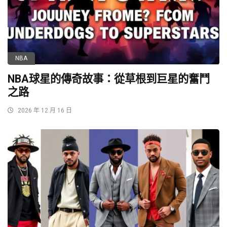
NBA
NBA球星的傳奇故事：從草根到巨星的奮鬥
之路
2026 年 12 月 16 日