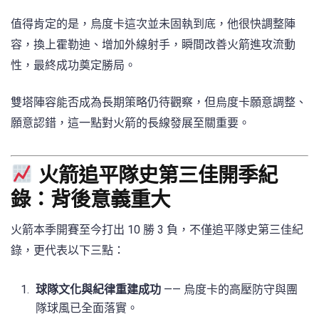
值得肯定的是，烏度卡這次並未固執到底，他很快調整陣
容，換上霍勒迪、增加外線射手，瞬間改善火箭進攻流動
性，最終成功奠定勝局。
雙塔陣容能否成為長期策略仍待觀察，但烏度卡願意調整、
願意認錯，這一點對火箭的長線發展至關重要。
火箭追平隊史第三佳開季紀
錄：背後意義重大
火箭本季開賽至今打出 10 勝 3 負，不僅追平隊史第三佳紀
錄，更代表以下三點：
球隊文化與紀律重建成功
—— 烏度卡的高壓防守與團
隊球風已全面落實。