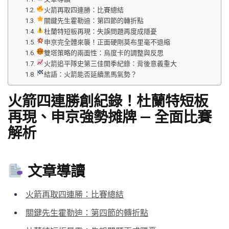
火箭再取四連勝：比賽總結
關鍵先生霍勒迪：第四節的轉折點
杜蘭特短板再現：失誤問題再度成隱憂
申京完全體來襲！正面硬剛莫布里毫不退縮
雙塔策略的兩面性：烏度卡的調整與反思
火箭追平隊史第三佳開季紀錄：背後意義重大
結語：火箭能否延續黑馬氣勢？
火箭四連勝創紀錄！杜蘭特短板
再現、申京強勢摊牌 — 全面比賽
解析
文章導讀
火箭再取四連勝：比賽總結
關鍵先生霍勒迪：第四節的轉折點