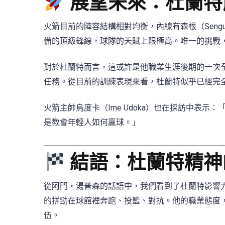
展望未來：杜蘭特
火箭目前的陣容結構相對均衡，內線有森根（Sen
備的頂級鋒線，球隊的天賦上限極高。唯一的挑戰
對於杜蘭特而言，這或許是他職業生涯後期的一次
任務。從目前的訓練表現來看，杜蘭特似乎已經完
火箭主帥烏度卡（Ime Udoka）也在採訪中表
是教會年輕人如何贏球。」
結語：杜蘭特精神
從阿門・湯普森的話語中，我們看到了杜蘭特影響
的拼勁在球館裡奔跑、投籃、對抗。他的職業態度
伍。