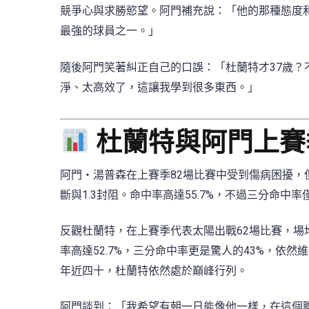
競爭心與求勝慾望。阿門補充說：「他的那種態度
最強的球員之一。」
隨後阿門笑著糾正自己的口誤：「杜蘭特才37歲
淨、太高效了，這讓我學到很多東西。」
杜蘭特與阿門上賽
阿門・湯普森在上賽季82場比賽中受到傷病困擾，但依然出
斷與1.3封阻。命中率高達55.7%，不過三分命中
反觀杜蘭特，在上賽季代表太陽出戰62場比賽，場均36
率高達52.7%，三分命中率更是驚人的43%，依
年近四十，杜蘭特依然處於巔峰行列。
阿門談到：「我希望有朝一日能像他一樣，在這個