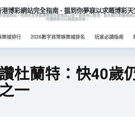
香港博彩網站完全指南 - 揾到你夢寐以求嘅博彩天
中突圍而出，呢啲先至係香港地道玩家嘅真心話。我哋用心整理，幫你揭示啲賭場網
同埋啲唔可以錯過嘅亮點。
娛樂城排行
2026數字貨幣娛樂城排名
玩家必讀指南
讚杜蘭特：快40歲
之一