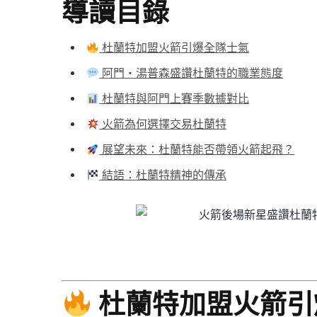
導讀目錄
杜蘭特加盟火箭引爆全隊士氣
阿門・湯普森盛讚杜蘭特的職業態度
杜蘭特與阿門上賽季數據對比
火箭為何選擇交易杜蘭特
展望未來：杜蘭特能否帶領火箭起飛？
結語：杜蘭特精神的傳承
杜蘭特加盟火箭引