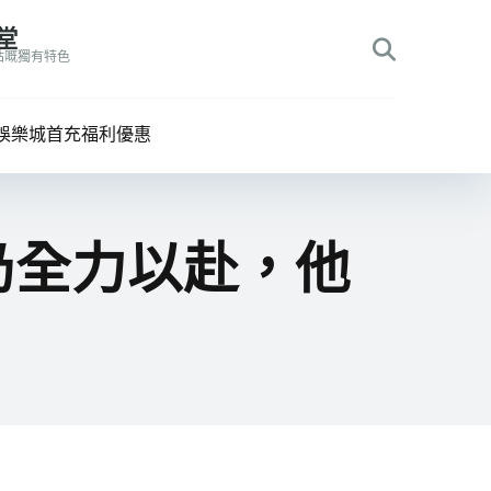
堂
站嘅獨有特色
娛樂城首充福利優惠
仍全力以赴，他