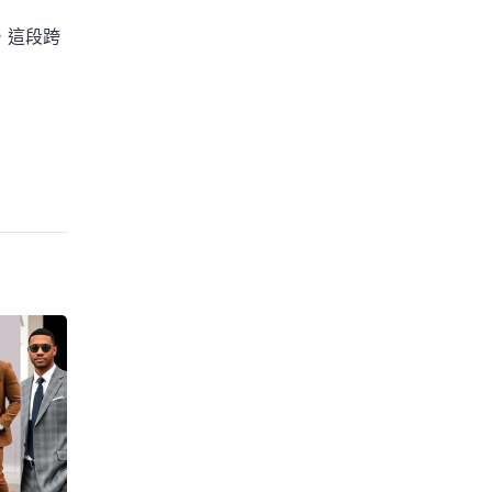
，這段跨
」