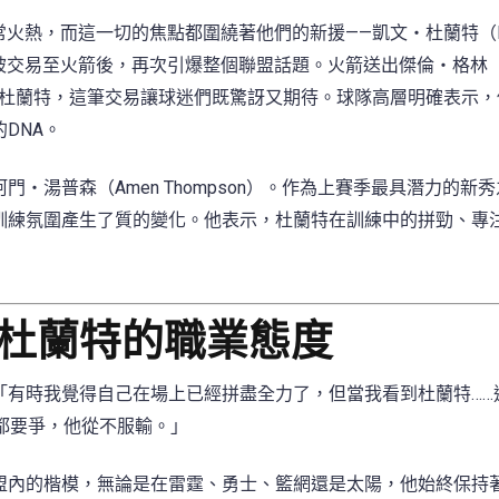
火熱，而這一切的焦點都圍繞著他們的新援——凱文・杜蘭特（Ke
夏被交易至火箭後，再次引爆整個聯盟話題。火箭送出傑倫・格林（J
ks），換來杜蘭特，這筆交易讓球迷們既驚訝又期待。球隊高層明確表示
DNA。
・湯普森（Amen Thompson）。作為上賽季最具潛力的新
訓練氛圍產生了質的變化。他表示，杜蘭特在訓練中的拼勁、專
杜蘭特的職業態度
「有時我覺得自己在場上已經拼盡全力了，但當我看到杜蘭特……
都要爭，他從不服輸。」
盟內的楷模，無論是在雷霆、勇士、籃網還是太陽，他始終保持