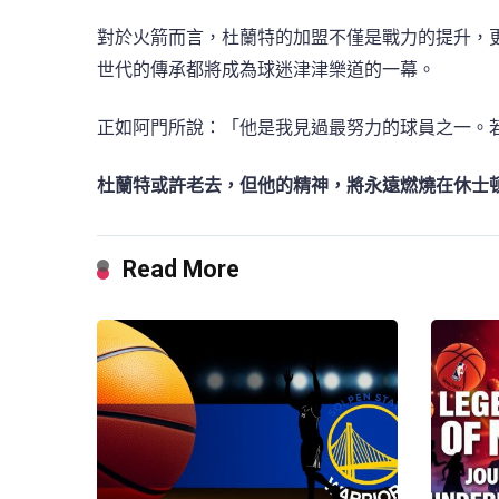
對於火箭而言，杜蘭特的加盟不僅是戰力的提升，
世代的傳承都將成為球迷津津樂道的一幕。
正如阿門所說：「他是我見過最努力的球員之一。
杜蘭特或許老去，但他的精神，將永遠燃燒在休士
Read More