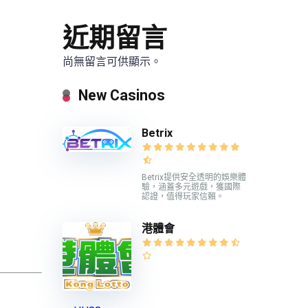
近期留言
尚無留言可供顯示。
New Casinos
Betrix
Betrix提供安全透明的娛樂體
驗，涵蓋多元遊戲，獲國際
認證，值得玩家信賴。
港體會