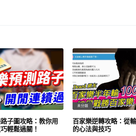
未分類
樂路子圖攻略：教你用
百家樂逆轉攻略：從
技巧輕鬆過關！
的心法與技巧