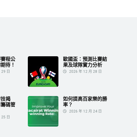
賽賽程公
歐國盃：預測比賽結
切期待！
果及球隊實力分析
 29 日
2026 年 12 月 28 日
密技揭
如何提高百家樂的勝
用籌碼管
率？
2026 年 12 月 24 日
 25 日