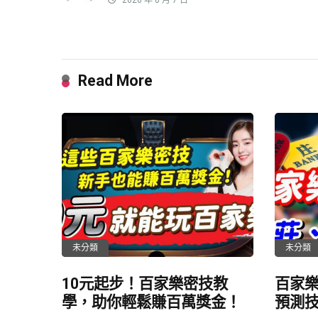
2026 年 6 月 7 日
Read More
未分類
未分類
10元起步！百家樂密技教
百家
學，助你輕鬆賺百萬獎金！
預測