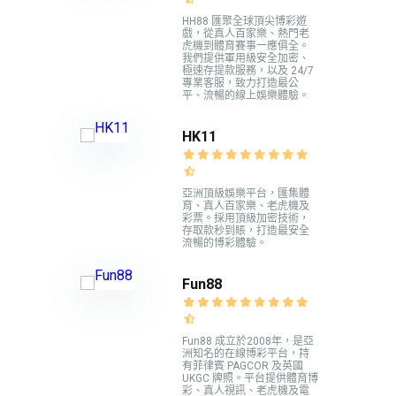
HH88 匯聚全球頂尖博彩遊
戲，從真人百家樂、熱門老
虎機到體育賽事一應俱全。
我們提供軍用級安全加密、
極速存提款服務，以及 24/7
專業客服，致力打造最公
平、流暢的線上娛樂體驗。
HK11
亞洲頂級娛樂平台，匯集體
育、真人百家樂、老虎機及
彩票。採用頂級加密技術，
存取款秒到賬，打造最安全
流暢的博彩體驗。
Fun88
Fun88 成立於2008年，是亞
洲知名的在線博彩平台，持
有菲律賓 PAGCOR 及英國
UKGC 牌照。平台提供體育博
彩、真人視訊、老虎機及電