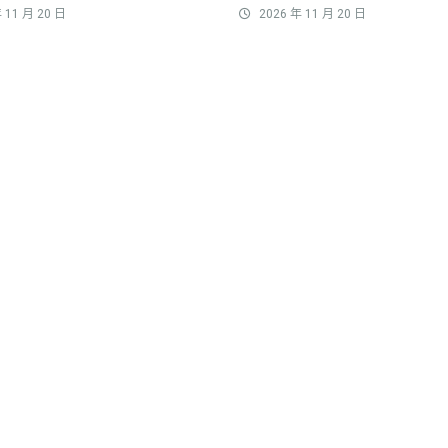
 11 月 20 日
2026 年 11 月 20 日