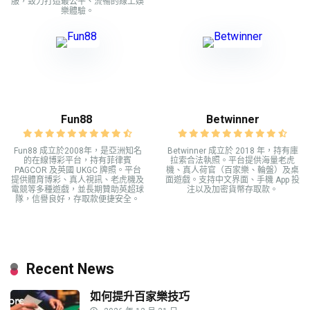
服，致力打造最公平、流暢的線上娛
樂體驗。
Fun88
Betwinner
Fun88 成立於2008年，是亞洲知名
Betwinner 成立於 2018 年，持有庫
的在線博彩平台，持有菲律賓
拉索合法執照。平台提供海量老虎
PAGCOR 及英國 UKGC 牌照。平台
機、真人荷官（百家樂、輪盤）及桌
提供體育博彩、真人視訊、老虎機及
面遊戲。支持中文界面、手機 App 投
電競等多種遊戲，並長期贊助英超球
注以及加密貨幣存取款。
隊，信譽良好，存取款便捷安全。
Recent News
如何提升百家樂技巧