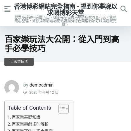
香港博彩網站完全指南 - 揾到你夢寐以
求嘅博彩天堂
從眾多評論中突圍而出，呢啲先至係香港地道玩家嘅真心話。我哋
用心整理，幫你揭示啲賭場網站嘅獨有特色同埋啲唔可以錯過嘅亮
點。
百家樂玩法大公開：從入門到高
手必學技巧
百家樂玩法
by
demoadmin
2026 年 4 月 12 日
Table of Contents
百家樂基礎知識
百家樂遊戲規則解析