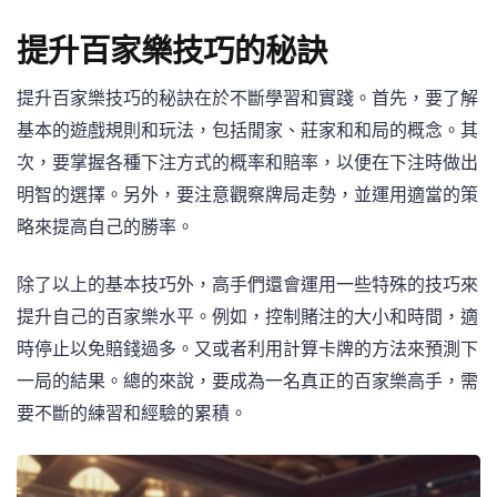
提升百家樂技巧的秘訣
提升百家樂技巧的秘訣在於不斷學習和實踐。首先，要了解
基本的遊戲規則和玩法，包括閒家、莊家和和局的概念。其
次，要掌握各種下注方式的概率和賠率，以便在下注時做出
明智的選擇。另外，要注意觀察牌局走勢，並運用適當的策
略來提高自己的勝率。
除了以上的基本技巧外，高手們還會運用一些特殊的技巧來
提升自己的百家樂水平。例如，控制賭注的大小和時間，適
時停止以免賠錢過多。又或者利用計算卡牌的方法來預測下
一局的結果。總的來說，要成為一名真正的百家樂高手，需
要不斷的練習和經驗的累積。