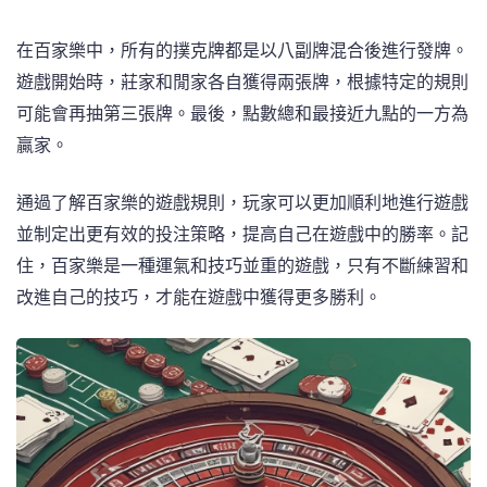
在百家樂中，所有的撲克牌都是以八副牌混合後進行發牌。
遊戲開始時，莊家和閒家各自獲得兩張牌，根據特定的規則
可能會再抽第三張牌。最後，點數總和最接近九點的一方為
贏家。
通過了解百家樂的遊戲規則，玩家可以更加順利地進行遊戲
並制定出更有效的投注策略，提高自己在遊戲中的勝率。記
住，百家樂是一種運氣和技巧並重的遊戲，只有不斷練習和
改進自己的技巧，才能在遊戲中獲得更多勝利。