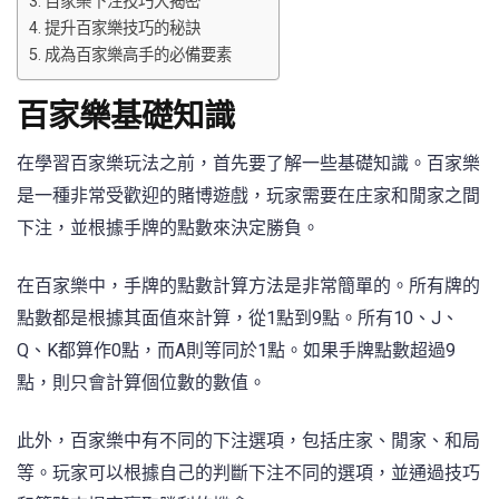
百家樂下注技巧大揭密
提升百家樂技巧的秘訣
成為百家樂高手的必備要素
百家樂基礎知識
在學習百家樂玩法之前，首先要了解一些基礎知識。百家樂
是一種非常受歡迎的賭博遊戲，玩家需要在庄家和閒家之間
下注，並根據手牌的點數來決定勝負。
在百家樂中，手牌的點數計算方法是非常簡單的。所有牌的
點數都是根據其面值來計算，從1點到9點。所有10、J、
Q、K都算作0點，而A則等同於1點。如果手牌點數超過9
點，則只會計算個位數的數值。
此外，百家樂中有不同的下注選項，包括庄家、閒家、和局
等。玩家可以根據自己的判斷下注不同的選項，並通過技巧