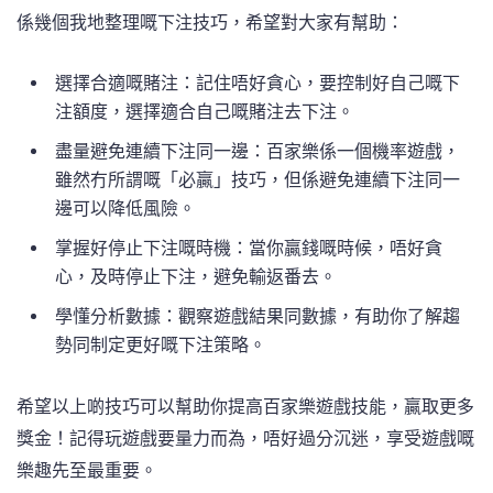
係幾個我地整理嘅下注技巧，希望對大家有幫助：
選擇合適嘅賭注：記住唔好貪心，要控制好自己嘅下
注額度，選擇適合自己嘅賭注去下注。
盡量避免連續下注同一邊：百家樂係一個機率遊戲，
雖然冇所謂嘅「必贏」技巧，但係避免連續下注同一
邊可以降低風險。
掌握好停止下注嘅時機：當你贏錢嘅時候，唔好貪
心，及時停止下注，避免輸返番去。
學懂分析數據：觀察遊戲結果同數據，有助你了解趨
勢同制定更好嘅下注策略。
希望以上啲技巧可以幫助你提高百家樂遊戲技能，贏取更多
獎金！記得玩遊戲要量力而為，唔好過分沉迷，享受遊戲嘅
樂趣先至最重要。