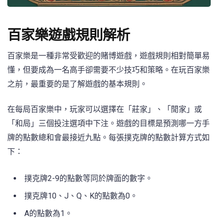
百家樂遊戲規則解析
百家樂是一種非常受歡迎的賭博遊戲，遊戲規則相對簡單易
懂，但要成為一名高手卻需要不少技巧和策略。在玩百家樂
之前，最重要的是了解遊戲的基本規則。
在每局百家樂中，玩家可以選擇在「莊家」、「閒家」或
「和局」三個投注選項中下注。遊戲的目標是預測哪一方手
牌的點數總和會最接近九點。每張撲克牌的點數計算方式如
下：
撲克牌2-9的點數等同於牌面的數字。
撲克牌10、J、Q、K的點數為0。
A的點數為1。