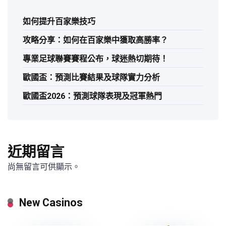
如何提升百家樂技巧
攻略分享：如何在百家樂中獲取高勝率？
專業足球聯賽賽程公布，球迷熱切期待！
歐國盃：預測比賽結果及球隊實力分析
歐國盃2026：預測球隊表現及冠軍熱門
近期留言
尚無留言可供顯示。
New Casinos