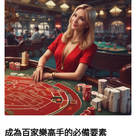
成為百家樂高手的必備要素