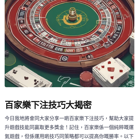
百家樂下注技巧大揭密
今日我地將會同大家分享一啲百家樂下注技巧，幫助大家提
升遊戲技能同贏取更多獎金！記住，百家樂係一個純粹嘅運
氣遊戲，但係運用啲技巧同策略都可以提高你嘅勝率。以下