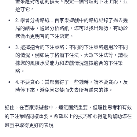
金來應對可能的損失。設定一個合理的下注上限，並
遵守它。
2. 學會分析路紙：百家樂遊戲中的路紙記錄了過去幾
局的結果，通過分析路紙，您可以找出趨勢，有助於
您做出更明智的下注決定。
3. 選擇適合的下注策略：不同的下注策略適用於不同
的情況，例如馬丁格爾下注法、大眾下注法等，請根
據您的風險承受能力和遊戲情況選擇適合的下注策
略。
4. 不要貪心：當您贏得了一些錢時，請不要貪心，及
時停下來，避免因贪婪而失去所有賺來的錢。
記住，在百家樂遊戲中，運氣固然重要，但理性思考和有效
的下注策略同樣重要。希望以上的技巧和心得能夠幫助您在
遊戲中取得更好的表現！