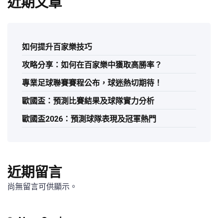
近期文章
如何提升百家樂技巧
攻略分享：如何在百家樂中獲取高勝率？
專業足球聯賽賽程公布，球迷熱切期待！
歐國盃：預測比賽結果及球隊實力分析
歐國盃2026：預測球隊表現及冠軍熱門
近期留言
尚無留言可供顯示。