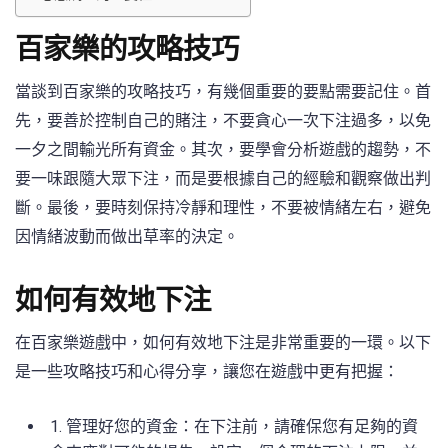
百家樂的攻略技巧
當談到百家樂的攻略技巧，有幾個重要的要點需要記住。首
先，要善於控制自己的賭注，不要貪心一次下注過多，以免
一夕之間輸光所有資金。其次，要學會分析遊戲的趨勢，不
要一味跟隨大眾下注，而是要根據自己的經驗和觀察做出判
斷。最後，要時刻保持冷靜和理性，不要被情緒左右，避免
因情緒波動而做出草率的決定。
如何有效地下注
在百家樂遊戲中，如何有效地下注是非常重要的一環。以下
是一些攻略技巧和心得分享，讓您在遊戲中更有把握：
1. 管理好您的資金：在下注前，請確保您有足夠的資