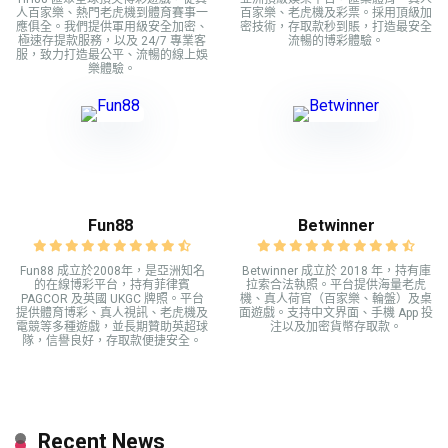
人百家樂、熱門老虎機到體育賽事一
百家樂、老虎機及彩票。採用頂級加
應俱全。我們提供軍用級安全加密、
密技術，存取款秒到賬，打造最安全
極速存提款服務，以及 24/7 專業客
流暢的博彩體驗。
服，致力打造最公平、流暢的線上娛
樂體驗。
Fun88
Betwinner
Fun88 成立於2008年，是亞洲知名
Betwinner 成立於 2018 年，持有庫
的在線博彩平台，持有菲律賓
拉索合法執照。平台提供海量老虎
PAGCOR 及英國 UKGC 牌照。平台
機、真人荷官（百家樂、輪盤）及桌
提供體育博彩、真人視訊、老虎機及
面遊戲。支持中文界面、手機 App 投
電競等多種遊戲，並長期贊助英超球
注以及加密貨幣存取款。
隊，信譽良好，存取款便捷安全。
Recent News