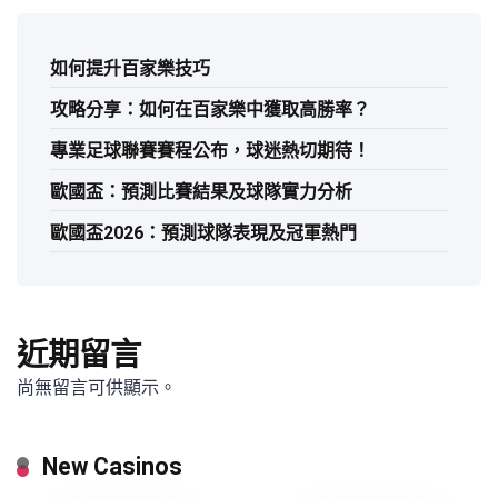
如何提升百家樂技巧
攻略分享：如何在百家樂中獲取高勝率？
專業足球聯賽賽程公布，球迷熱切期待！
歐國盃：預測比賽結果及球隊實力分析
歐國盃2026：預測球隊表現及冠軍熱門
近期留言
尚無留言可供顯示。
New Casinos