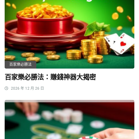
百家樂必勝法
百家樂必勝法：賺錢神器大揭密
2026 年 12 月 26 日