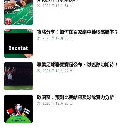
2026 年 12 月 31 日
攻略分享：如何在百家樂中獲取高勝率？
2026 年 12 月 30 日
專業足球聯賽賽程公布，球迷熱切期待！
2026 年 12 月 29 日
歐國盃：預測比賽結果及球隊實力分析
2026 年 12 月 28 日