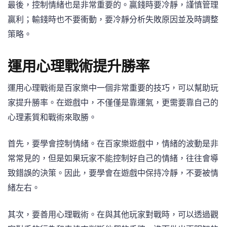
最後，控制情緒也是非常重要的。贏錢時要冷靜，謹慎管理
贏利；輸錢時也不要衝動，要冷靜分析失敗原因並及時調整
策略。
運用心理戰術提升勝率
運用心理戰術是百家樂中一個非常重要的技巧，可以幫助玩
家提升勝率。在遊戲中，不僅僅是靠運氣，更需要靠自己的
心理素質和戰術來取勝。
首先，要學會控制情緒。在百家樂遊戲中，情緒的波動是非
常常見的，但是如果玩家不能控制好自己的情緒，往往會導
致錯誤的決策。因此，要學會在遊戲中保持冷靜，不要被情
緒左右。
其次，要善用心理戰術。在與其他玩家對戰時，可以透過觀