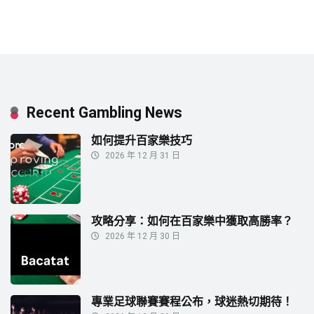
Recent Gambling News
如何提升百家樂技巧
2026 年 12 月 31 日
攻略分享：如何在百家樂中獲取高勝率？
2026 年 12 月 30 日
專業足球聯賽賽程公布，球迷熱切期待！