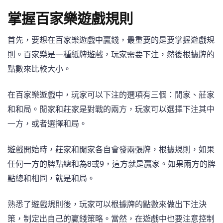
掌握百家樂遊戲規則
首先，要想在百家樂遊戲中贏錢，最重要的是要掌握遊戲規
則。百家樂是一種紙牌遊戲，玩家需要下注，然後根據牌的
點數來比較大小。
在百家樂遊戲中，玩家可以下注的選項有三個：閒家、莊家
和和局。閒家和莊家是對戰的兩方，玩家可以選擇下注其中
一方，或者選擇和局。
遊戲開始時，莊家和閒家各自會發兩張牌，根據規則，如果
任何一方的牌點總和為8或9，這方就是贏家。如果兩方的牌
點總和相同，就是和局。
熟悉了遊戲規則後，玩家可以根據牌的點數來做出下注決
策，制定出自己的贏錢策略。當然，在遊戲中也要注意控制