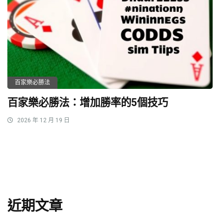
百家樂必勝法
百家樂必勝法：增加勝率的5個技巧
2026 年 12 月 19 日
近期文章