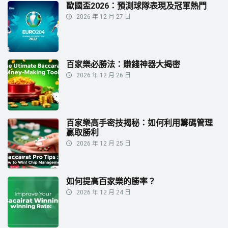
歐國盃2026：預測球隊表現及冠軍熱門
2026 年 12 月 27 日
百家樂必勝法：賺錢神器大揭密
2026 年 12 月 26 日
百家樂高手密技揭秘：如何利用籌碼管理
贏取勝利
2026 年 12 月 25 日
如何提高百家樂的勝率？
2026 年 12 月 24 日