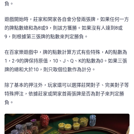
負。
遊戲開始時，莊家和閑家各自會分發兩張牌，如果任何一方
的牌點數總和為8或9，則該方獲勝。如果沒有人達到8或
9，則根據第三張牌的點數來判定勝負。
在百家樂遊戲中，牌的點數計算方式有些特殊，A的點數為
1，2-9的牌保持原值，10、J、Q、K的點數為0。如果三張
牌的總和大於10，則只取個位數作為計分。
除了基本的押注外，玩家還可以選擇莊閑對子、完美對子等
特殊押注，依據莊家或閑家首兩張牌是否為對子來判定勝
負。