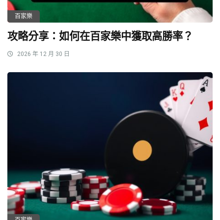
百家樂
攻略分享：如何在百家樂中獲取高勝率？
2026 年 12 月 30 日
百家樂