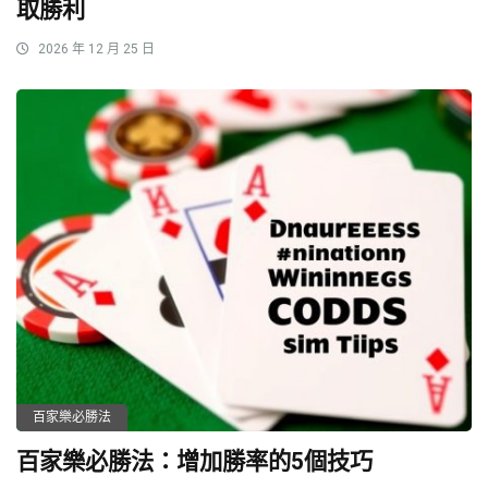
取勝利
2026 年 12 月 25 日
百家樂必勝法
百家樂必勝法：增加勝率的5個技巧