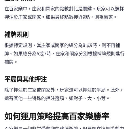
在百家樂中，庄家和閑家的點數對比是關鍵。玩家可以選擇
押注於庄家或閑家，如果最終點數接近9點，則為贏家。
補牌規則
根據特定規則，當庄家或閑家的總分為8或9時，則不再補
牌。如果總分為6或7時，庄家和閑家分別根據補牌規則進行
補牌。
平局與其他押注
除了押注於庄家或閑家外，玩家還可以押注於平局。此外，
還有其他一些特殊的押注選項，如對子、大、小等。
如何運用策略提高百家樂勝率
百家樂是一個非常受歡迎的賭博遊戲，但要想在這個遊戲中