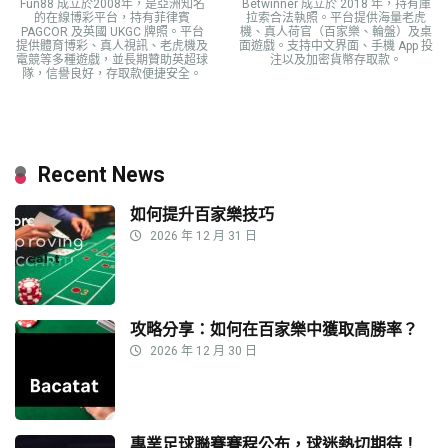
Fun88 成立於2008年，是亞洲知名
Betwinner 成立於 2018 年，持有庫
的在線博彩平台，持有菲律賓
拉索合法執照。平台提供海量老虎
PAGCOR 及英國 UKGC 牌照。平台
機、真人荷官（百家樂、輪盤）及桌
提供體育博彩、真人視訊、老虎機及
面遊戲。支持中文界面、手機 App 投
電競等多種遊戲，並長期贊助英超球
注以及加密貨幣存取款。
隊，信譽良好，存取款便捷安全。
Recent News
如何提升百家樂技巧
2026 年 12 月 31 日
攻略分享：如何在百家樂中獲取高勝率？
2026 年 12 月 30 日
專業足球聯賽賽程公布，球迷熱切期待！