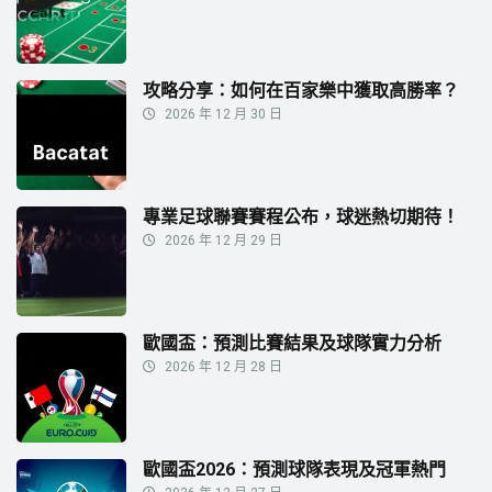
攻略分享：如何在百家樂中獲取高勝率？
2026 年 12 月 30 日
專業足球聯賽賽程公布，球迷熱切期待！
2026 年 12 月 29 日
歐國盃：預測比賽結果及球隊實力分析
2026 年 12 月 28 日
歐國盃2026：預測球隊表現及冠軍熱門