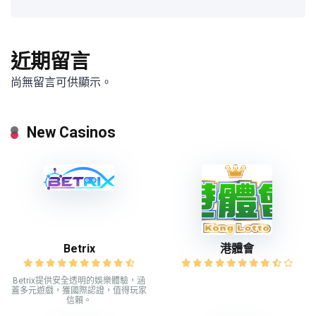
近期留言
尚無留言可供顯示。
New Casinos
Betrix
港體會
Betrix提供安全透明的娛樂體驗，涵
蓋多元遊戲，獲國際認證，值得玩家
信賴。