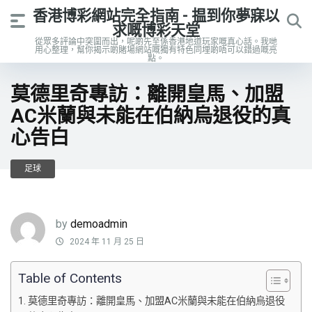
香港博彩網站完全指南 - 揾到你夢寐以
求嘅博彩天堂
從眾多評論中突圍而出，呢啲先至係香港地道玩家嘅真心話。我哋
用心整理，幫你揭示啲賭場網站嘅獨有特色同埋啲唔可以錯過嘅亮
點。
莫德里奇專訪：離開皇馬、加盟
AC米蘭與未能在伯納烏退役的真
心告白
足球
by
demoadmin
2024 年 11 月 25 日
Table of Contents
莫德里奇專訪：離開皇馬、加盟AC米蘭與未能在伯納烏退役