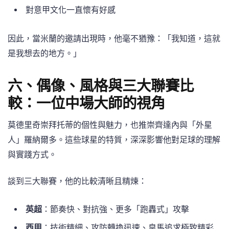
對意甲文化一直懷有好感
因此，當米蘭的邀請出現時，他毫不猶豫：「我知道，這就
是我想去的地方。」
六、偶像、風格與三大聯賽比
較：一位中場大師的視角
莫德里奇崇拜托蒂的個性與魅力，也推崇齊達內與「外星
人」羅納爾多。這些球星的特質，深深影響他對足球的理解
與實踐方式。
談到三大聯賽，他的比較清晰且精煉：
英超
：節奏快、對抗強、更多「跑轟式」攻擊
西甲
：技術精細、攻防轉換迅速、皇馬追求極致精彩