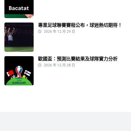
專業足球聯賽賽程公布，球迷熱切期待！
2026 年 12 月 29 日
歐國盃：預測比賽結果及球隊實力分析
2026 年 12 月 28 日