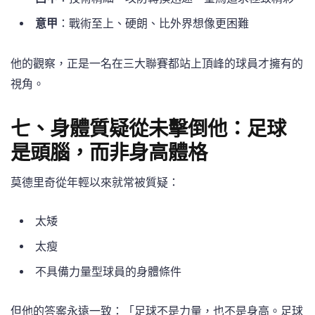
意甲
：戰術至上、硬朗、比外界想像更困難
他的觀察，正是一名在三大聯賽都站上頂峰的球員才擁有的
視角。
七、身體質疑從未擊倒他：足球
是頭腦，而非身高體格
莫德里奇從年輕以來就常被質疑：
太矮
太瘦
不具備力量型球員的身體條件
但他的答案永遠一致：「足球不是力量，也不是身高。足球