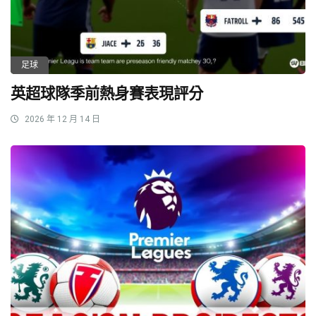
足球
英超球隊季前熱身賽表現評分
2026 年 12 月 14 日