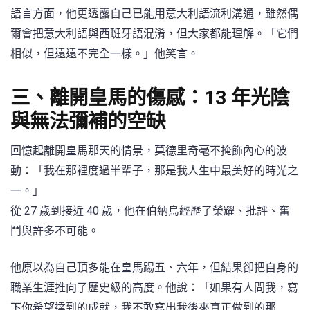
語言方面，他更透露自己已能用意大利語流利溝通，雖然偶
爾會把意大利語與西班牙語混淆，但大家都能理解。「它們
相似，但遠遠不完全一樣。」他笑言。
三、離開皇馬的傷感：13 年光陰
與無法彌補的空缺
回憶起離開皇馬那天的情景，莫德里奇毫不掩飾內心的波
動：「我在那裡度過半輩子，那是我人生中最美好的時光之
一。」
從 27 歲到接近 40 歲，他在伯納烏經歷了榮耀、批評、奮
鬥與許多不可能。
他原以為自己頂多能在皇馬踢五、六年，但結果卻把自身的
職業生涯推向了歷史級的高度。他說：「如果有人問我，寫
下你希望達到的成就，我不敢寫出我後來真正做到的那