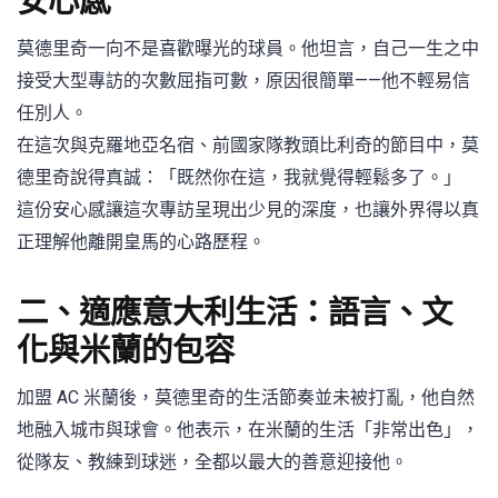
安心感
莫德里奇一向不是喜歡曝光的球員。他坦言，自己一生之中
接受大型專訪的次數屈指可數，原因很簡單——他不輕易信
任別人。
在這次與克羅地亞名宿、前國家隊教頭比利奇的節目中，莫
德里奇說得真誠：「既然你在這，我就覺得輕鬆多了。」
這份安心感讓這次專訪呈現出少見的深度，也讓外界得以真
正理解他離開皇馬的心路歷程。
二、適應意大利生活：語言、文
化與米蘭的包容
加盟 AC 米蘭後，莫德里奇的生活節奏並未被打亂，他自然
地融入城市與球會。他表示，在米蘭的生活「非常出色」，
從隊友、教練到球迷，全都以最大的善意迎接他。