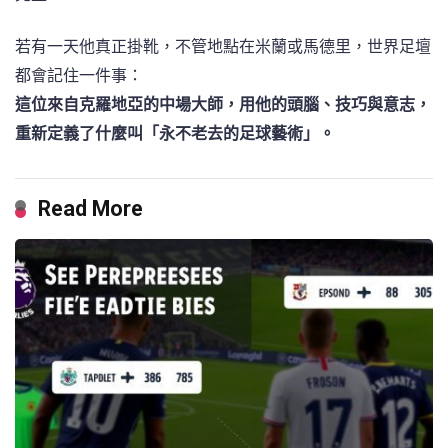
若有一天他真正掛靴，不管地點在米蘭或馬德里，世界足壇
都會記住一件事：
這位來自克羅地亞的中場大師，用他的頭腦、技巧與意志，
重新定義了什麼叫「永不老去的足球藝術」。
Read More