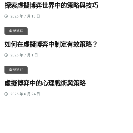
探索虛擬博弈世界中的策略與技巧
2026 年 7 月 13 日
虛擬博弈
如何在虛擬博弈中制定有效策略？
2026 年 7 月 1 日
虛擬博弈
虛擬博弈中的心理戰術與策略
2026 年 6 月 24 日