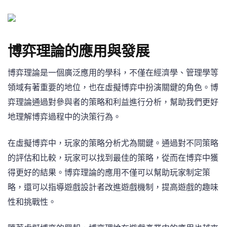
博弈理論的應用與發展
博弈理論是一個廣泛應用的學科，不僅在經濟學、管理學等
領域有著重要的地位，也在虛擬博弈中扮演關鍵的角色。博
弈理論通過對參與者的策略和利益進行分析，幫助我們更好
地理解博弈過程中的決策行為。
在虛擬博弈中，玩家的策略分析尤為關鍵。通過對不同策略
的評估和比較，玩家可以找到最佳的策略，從而在博弈中獲
得更好的結果。博弈理論的應用不僅可以幫助玩家制定策
略，還可以指導遊戲設計者改進遊戲機制，提高遊戲的趣味
性和挑戰性。