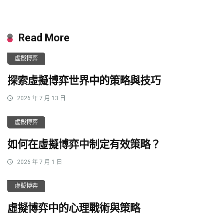
Read More
虛擬博弈
探索虛擬博弈世界中的策略與技巧
2026 年 7 月 13 日
虛擬博弈
如何在虛擬博弈中制定有效策略？
2026 年 7 月 1 日
虛擬博弈
虛擬博弈中的心理戰術與策略