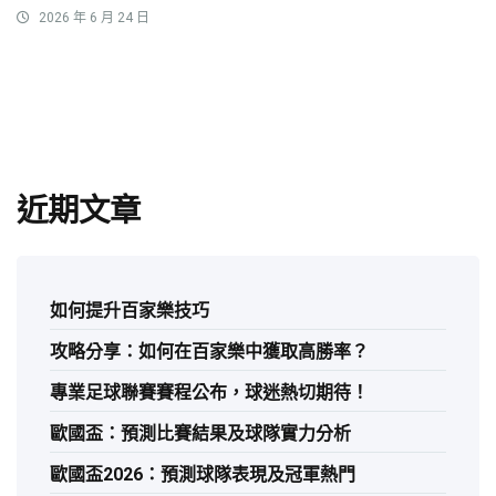
2026 年 6 月 24 日
近期文章
如何提升百家樂技巧
攻略分享：如何在百家樂中獲取高勝率？
專業足球聯賽賽程公布，球迷熱切期待！
歐國盃：預測比賽結果及球隊實力分析
歐國盃2026：預測球隊表現及冠軍熱門