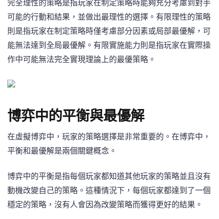
完全理性的策略是指玩家在制定策略時能夠充分考慮到對手
可能的行動和結果，並做出最理性的選擇。有限理性的策略
則是指玩家在制定策略時僅考慮部分因素或局部最優解，可
能無法達到全局最優解。有限實施能力則是指玩家在實際操
作中可能無法完全實現理論上的最優策略。
博弈中的平衡與最優解
在虛擬博弈中，玩家的策略選擇是非常重要的。在博弈中，
平衡和最優解是兩個關鍵概念。
博弈中的平衡是指每個玩家都知道其他玩家的策略並且沒有
動機改變自己的策略。這種情況下，每個玩家都達到了一個
穩定的策略，沒有人會因為改變策略而獲得更好的結果。