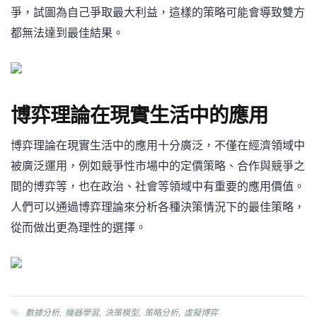
爭，試圖為自己爭取最大利益，這樣的策略可能會導致雙方
都無法達到最佳結果。
博弈理論在現實生活中的應用
博弈理論在現實生活中的應用十分廣泛，不僅在經濟領域中
被廣泛運用，例如競爭性市場中的定價策略、合作與競爭之
間的博弈等，也在政治、社會等領域中有重要的應用價值。
人們可以通過博弈理論來分析各種決策情況下的最佳策略，
從而做出更為理性的選擇。
數據分析
,
機器學習
,
決策模型
,
策略分析
,
虛擬博弈