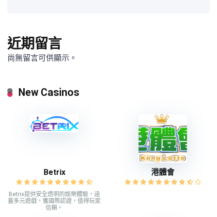
近期留言
尚無留言可供顯示。
New Casinos
Betrix
港體會
Betrix提供安全透明的娛樂體驗，涵
蓋多元遊戲，獲國際認證，值得玩家
信賴。