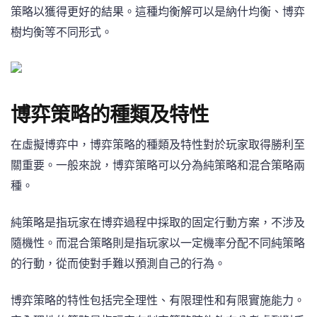
策略以獲得更好的結果。這種均衡解可以是納什均衡、博弈
樹均衡等不同形式。
博弈策略的種類及特性
在虛擬博弈中，博弈策略的種類及特性對於玩家取得勝利至
關重要。一般來說，博弈策略可以分為純策略和混合策略兩
種。
純策略是指玩家在博弈過程中採取的固定行動方案，不涉及
隨機性。而混合策略則是指玩家以一定機率分配不同純策略
的行動，從而使對手難以預測自己的行為。
博弈策略的特性包括完全理性、有限理性和有限實施能力。