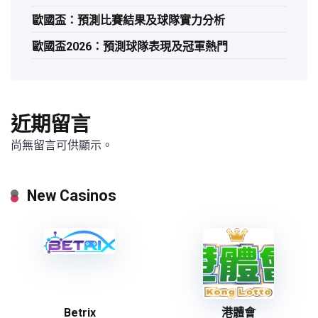
歐國盃：預測比賽結果及球隊實力分析
歐國盃2026：預測球隊表現及冠軍熱門
近期留言
尚無留言可供顯示。
New Casinos
Betrix
港體會