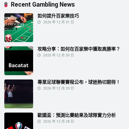
Recent Gambling News
如何提升百家樂技巧
2026 年 12 月 31 日
攻略分享：如何在百家樂中獲取高勝率？
2026 年 12 月 30 日
專業足球聯賽賽程公布，球迷熱切期待！
2026 年 12 月 29 日
歐國盃：預測比賽結果及球隊實力分析
2026 年 12 月 28 日