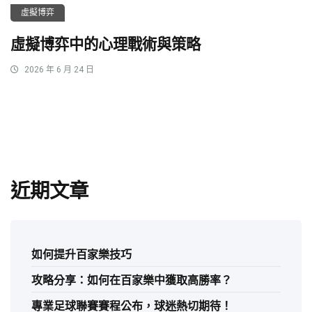
虛擬博弈
虛擬博弈中的心理戰術與策略
2026 年 6 月 24 日
近期文章
如何提升百家樂技巧
攻略分享：如何在百家樂中獲取高勝率？
專業足球聯賽賽程公布，球迷熱切期待！