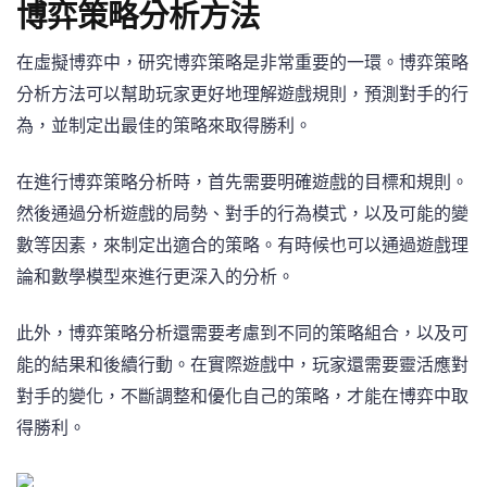
博弈策略分析方法
在虛擬博弈中，研究博弈策略是非常重要的一環。博弈策略
分析方法可以幫助玩家更好地理解遊戲規則，預測對手的行
為，並制定出最佳的策略來取得勝利。
在進行博弈策略分析時，首先需要明確遊戲的目標和規則。
然後通過分析遊戲的局勢、對手的行為模式，以及可能的變
數等因素，來制定出適合的策略。有時候也可以通過遊戲理
論和數學模型來進行更深入的分析。
此外，博弈策略分析還需要考慮到不同的策略組合，以及可
能的結果和後續行動。在實際遊戲中，玩家還需要靈活應對
對手的變化，不斷調整和優化自己的策略，才能在博弈中取
得勝利。