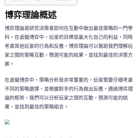
博弈理論概述
博弈理論是研究決策者如何在互動中做出最佳策略的一門學
科。在虛擬博弈中，玩家的目標是最大化自己的利益，同時
考慮其他玩家的行為和反應。博弈理論可以幫助我們理解玩
家之間的策略互動，預測可能的結果，並找到最佳的決策方
案。
在虛擬博弈中，策略分析是非常重要的，玩家需要仔細考慮
不同的策略選擇，並根據對手的行為做出反應。通過博弈理
論的框架，我們可以分析玩家之間的互動，預測可能的結
果，並找到最佳的策略組合。