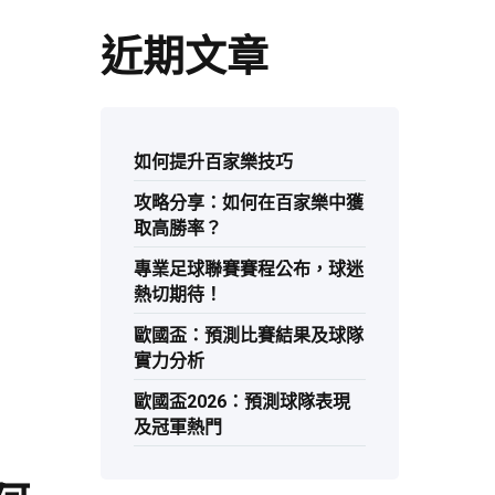
近期文章
如何提升百家樂技巧
攻略分享：如何在百家樂中獲
取高勝率？
專業足球聯賽賽程公布，球迷
熱切期待！
歐國盃：預測比賽結果及球隊
實力分析
歐國盃2026：預測球隊表現
及冠軍熱門