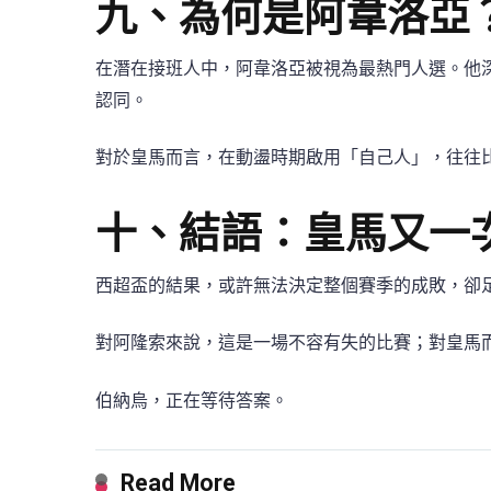
九、為何是阿韋洛亞
在潛在接班人中，阿韋洛亞被視為最熱門人選。他
認同。
對於皇馬而言，在動盪時期啟用「自己人」，往往
十、結語：皇馬又一
西超盃的結果，或許無法決定整個賽季的成敗，卻
對阿隆索來說，這是一場不容有失的比賽；對皇馬
伯納烏，正在等待答案。
Read More