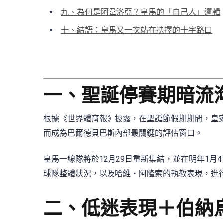
九、為何是阿韋洛亞？皇馬的「自己人」邏輯
十、結語：皇馬又一次站在抉擇的十字路口
一、聖誕停賽期暗流
根據《世界體育報》披露，在聖誕節假期期間，皇
而成為巴爾德貝巴斯內部最關鍵的評估窗口。
皇馬一線隊將於12月29日重新集結，並在明年1
球隊整體狀況，以及哈維・阿隆索的執教表現，進
二、低迷表現＋伯納