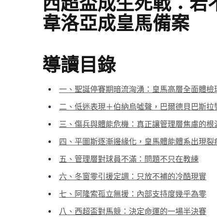
西超盃成生死戰：若
韋洛亞成皇馬備案
導讀目錄
一、聖誕停賽期暗流洶湧：皇馬高層全面體檢
二、低迷表現＋伯納烏噓聲，巴爾德貝巴斯拉
三、傷兵與體能危機：真正讓管理層焦慮的根
四、平圖斯逐漸邊緣化，皇馬體能體系出現裂
五、管理層對球員不滿：問題不只在教練
六、冬窗零引援定調：只放不補的冷酷現實
七、阿隆索孤立無援：內部支持度幾乎為零
八、西超盃對馬競：決定命運的一場半決賽