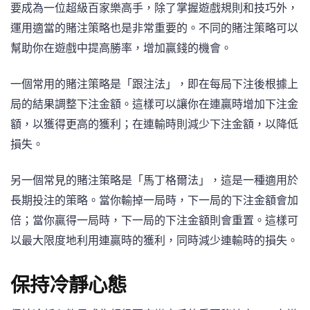
要成為一位超級百家樂高手，除了掌握遊戲規則和技巧外，
運用適當的賭注策略也是非常重要的。不同的賭注策略可以
幫助你在遊戲中提高勝率，增加贏錢的機會。
一個常用的賭注策略是「跟注法」，即在每局下注後根據上
局的結果調整下注金額。這樣可以讓你在連贏時增加下注金
額，以獲得更高的獲利；在連輸時則減少下注金額，以降低
損失。
另一個常見的賭注策略是「馬丁格爾法」，這是一種適用於
長期投注的策略。當你輸掉一局時，下一局的下注金額會加
倍；當你贏得一局時，下一局的下注金額則會重置。這樣可
以最大限度地利用連贏時的獲利，同時減少連輸時的損失。
保持冷靜心態