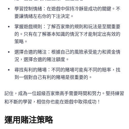
學習控制情緒：在遊戲中保持冷靜是成功的關鍵。不
要讓情緒左右你的下注決定。
掌握遊戲規則：了解百家樂的規則和玩法是至關重要
的。只有在了解基本知識的情況下才能制定出有效的
策略。
選擇合適的賭注：根據自己的風險承受能力和資金情
況，選擇合適的賭注額度。
尋找有利的賭場：不同的賭場可能有不同的賠率，找
到一個對自己有利的賭場是很重要的。
記住，成為一位超級百家樂高手需要時間和努力。堅持練習
和不斷的學習，相信你也能在遊戲中取得成功！
運用賭注策略