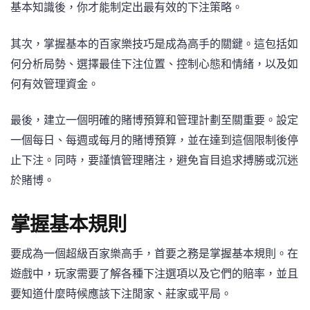
基本知識後，你才能制定出最有效的下注策略。
其次，掌握基本的百家樂技巧是成為高手的關鍵。這包括如
何分析局勢、選擇最佳下注位置、控制心態和情緒，以及如
何有效管理資金。
最後，建立一個明確的賭博預算和管理計劃至關重要。設定
一個每日、每週或每月的賭博預算，並在達到這個限制後停
止下注。同時，要謹慎管理賭注，避免盲目追求搏勝或沉迷
於賭博。
掌握基本規則
要成為一個超級百家樂高手，首要之務是掌握基本規則。在
遊戲中，玩家需要了解各種下注選項以及它們的賠率，並且
要知道什麼時候應該下注閒家、莊家或平局。