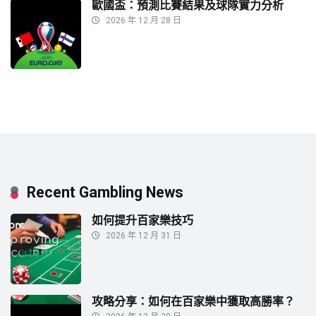
歐國盃：預測比賽結果及球隊實力分析
2026 年 12 月 28 日
Recent Gambling News
如何提升百家樂技巧
2026 年 12 月 31 日
攻略分享：如何在百家樂中獲取高勝率？