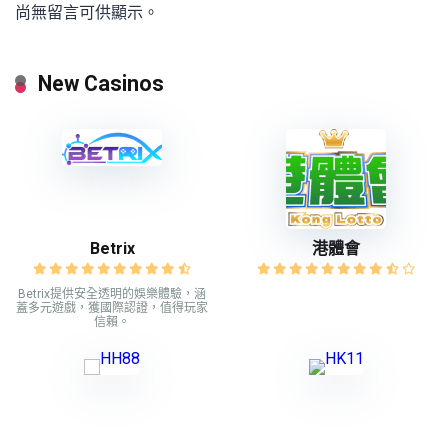
尚無留言可供顯示。
New Casinos
Betrix
港體會
Betrix提供安全透明的娛樂體驗，涵
蓋多元遊戲，獲國際認證，值得玩家
信賴。