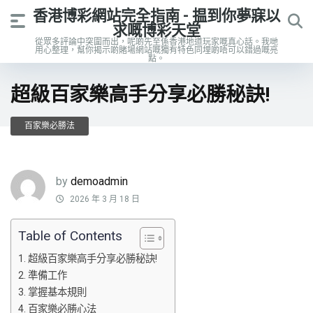
香港博彩網站完全指南 - 揾到你夢寐以
求嘅博彩天堂
從眾多評論中突圍而出，呢啲先至係香港地道玩家嘅真心話。我哋
用心整理，幫你揭示啲賭場網站嘅獨有特色同埋啲唔可以錯過嘅亮
點。
超級百家樂高手分享必勝秘訣!
百家樂必勝法
by
demoadmin
2026 年 3 月 18 日
Table of Contents
超級百家樂高手分享必勝秘訣!
準備工作
掌握基本規則
百家樂必勝心法