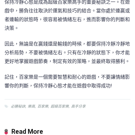
保持冷靜心態是成為超級百家樂高手的重要秘訣之一。在遊
戲中，勝負往往取決於運氣和技巧的結合。當你處於連贏或
者連輸的狀態時，很容易被情緒左右，進而影響你的判斷和
決策。
因此，無論是在贏錢還是輸錢的時候，都要保持冷靜冷靜地
分析局勢，不要被情緒左右。只有在冷靜的狀態下，你才能
更好地掌握遊戲節奏，制定有效的策略，並最終取得勝利。
記住，百家樂是一個需要智慧和耐心的遊戲，不要讓情緒影
響你的判斷，保持冷靜心態才能在遊戲中取得成功!
必勝秘訣
,
樂高
,
百家樂
,
超級百家樂
,
高手分享
Read More