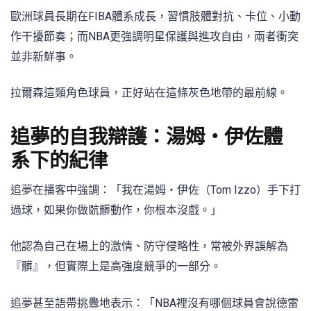
歐洲球員長期在FIBA體系成長，習慣肢體對抗、卡位、小動
作干擾節奏；而NBA更強調明星保護與進攻自由，兩者衝突
並非新鮮事。
拉爾森這類角色球員，正好站在這條灰色地帶的最前線。
追夢的自我辯護：湯姆・伊佐體
系下的紀律
追夢在播客中強調：「我在湯姆・伊佐（Tom Izzo）手下打
過球，如果你做骯髒動作，你根本沒戲。」
他認為自己在場上的激情、防守侵略性，常被外界誤解為
『髒』，但實際上是高強度競爭的一部分。
追夢甚至語帶挑釁地表示：「NBA裡沒有哪個球員會說德雷