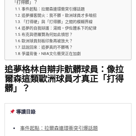
「打得髒」？
事件起點：拉爾森連環衝突引爆話題
追夢播客開火：我不髒，歐洲球員才多暗招
「打得硬」與「打得髒」之間的模糊界線
追夢的自我辯護：湯姆・伊佐體系下的紀律
布克與德羅贊為何如此憤怒？
歐洲球員刻板印象再被放大？
話說回來：追夢真的不髒嗎？
爭議背後，NBA文化衝突正在加劇
追夢格林自辯非骯髒球員：像拉
爾森這類歐洲球員才真正「打得
髒」？
導讀目錄
事件起點：拉爾森連環衝突引爆話題