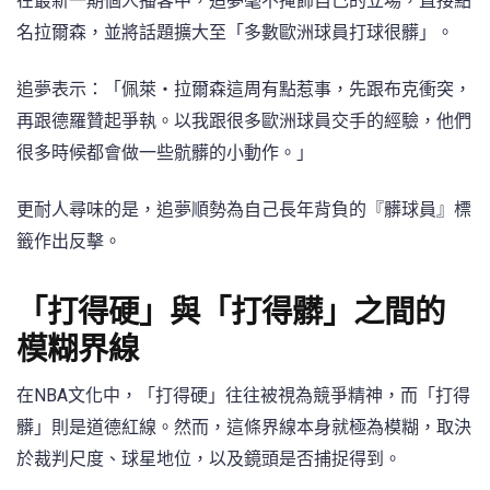
在最新一期個人播客中，追夢毫不掩飾自己的立場，直接點
名拉爾森，並將話題擴大至「多數歐洲球員打球很髒」。
追夢表示：「佩萊・拉爾森這周有點惹事，先跟布克衝突，
再跟德羅贊起爭執。以我跟很多歐洲球員交手的經驗，他們
很多時候都會做一些骯髒的小動作。」
更耐人尋味的是，追夢順勢為自己長年背負的『髒球員』標
籤作出反擊。
「打得硬」與「打得髒」之間的
模糊界線
在NBA文化中，「打得硬」往往被視為競爭精神，而「打得
髒」則是道德紅線。然而，這條界線本身就極為模糊，取決
於裁判尺度、球星地位，以及鏡頭是否捕捉得到。