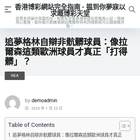
香港博彩網站完全指南 - 揾到你夢寐以
求嘅博彩天堂
從眾多評論中突圍而出，呢啲先至係香港地道玩家嘅真心話。我哋
用心整理，幫你揭示啲賭場網站嘅獨有特色同埋啲唔可以錯過嘅亮
點。
追夢格林自辯非骯髒球員：像拉
爾森這類歐洲球員才真正「打得
髒」？
NBA
by
demoadmin
2026 年 1 月 23 日
Table of Contents
追夢格林自辯非骯髒球員：像拉爾森這類歐洲球員才真正