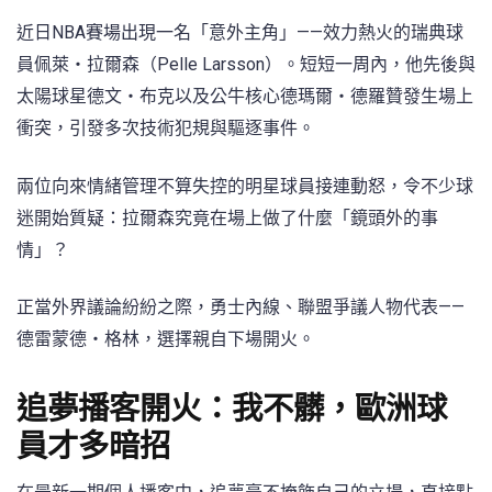
近日NBA賽場出現一名「意外主角」——效力熱火的瑞典球
員佩萊・拉爾森（Pelle Larsson）。短短一周內，他先後與
太陽球星德文・布克以及公牛核心德瑪爾・德羅贊發生場上
衝突，引發多次技術犯規與驅逐事件。
兩位向來情緒管理不算失控的明星球員接連動怒，令不少球
迷開始質疑：拉爾森究竟在場上做了什麼「鏡頭外的事
情」？
正當外界議論紛紛之際，勇士內線、聯盟爭議人物代表——
德雷蒙德・格林，選擇親自下場開火。
追夢播客開火：我不髒，歐洲球
員才多暗招