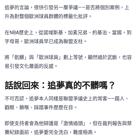
追夢的言論，很快引發另一層爭議——是否將個別案例，上
升為對整個歐洲球員群體的標籤化批評。
在NBA歷史上，從諾域斯基、加素兄弟、約基治、當錫，到
字母哥，歐洲球員早已成為聯盟支柱。
將「骯髒」與「歐洲球員」劃上等號，顯然過於武斷，也容
易引發文化層面的反感。
話說回來：追夢真的不髒嗎？
不可否認，追夢本人同樣是聯盟爭議史上的常客——踢人、
戳眼、鎖喉、踩踏事件歷歷在目。
即使支持者會為他辯護是「激情過頭」，但在裁判報告與禁
賽紀錄面前，追夢要完全洗白，難度極高。