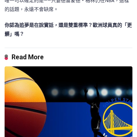
唯一可以確定的是——只要德雷蒙德・格林仍在NBA，這樣
的話題，永遠不會缺席。
你認為追夢是在說實話，還是雙重標準？歐洲球員真的「更
髒」嗎？
Read More