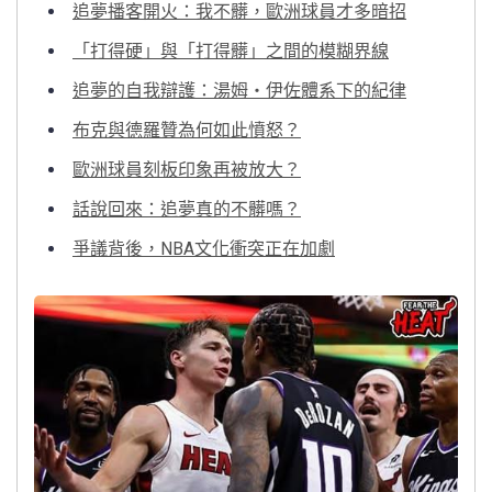
追夢播客開火：我不髒，歐洲球員才多暗招
「打得硬」與「打得髒」之間的模糊界線
追夢的自我辯護：湯姆・伊佐體系下的紀律
布克與德羅贊為何如此憤怒？
歐洲球員刻板印象再被放大？
話說回來：追夢真的不髒嗎？
爭議背後，NBA文化衝突正在加劇