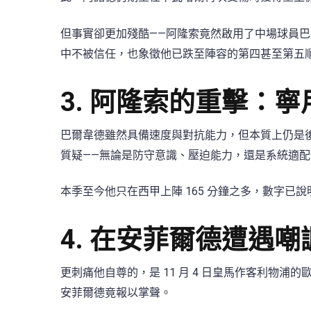
但事實卻更加殘酷——阿隆索竟然啟用了中場球員
中不被信任，也象徵他已跌至陣容的第四甚至第五
3. 阿隆索的重擊：
巴爾韋德雖然具備速度與對抗能力，但本質上仍是
質疑——無論是防守意識、壓迫能力，還是系統適
本季至今他只在西甲上陣 165 分鐘之多，數字已
4. 在安菲爾德遭遇
更刺痛他自尊的，是 11 月 4 日皇馬作客利物
安菲爾德竟報以掌聲。