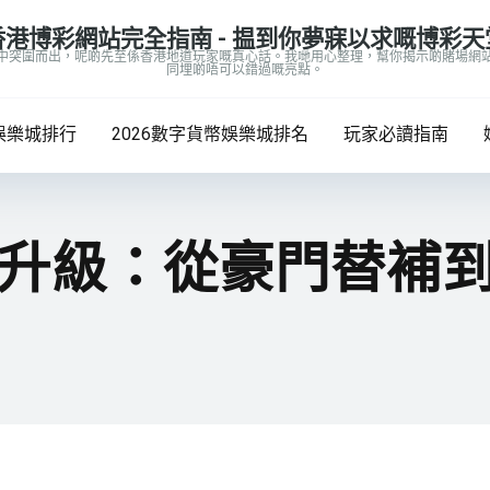
香港博彩網站完全指南 - 揾到你夢寐以求嘅博彩天
中突圍而出，呢啲先至係香港地道玩家嘅真心話。我哋用心整理，幫你揭示啲賭場網
同埋啲唔可以錯過嘅亮點。
娛樂城排行
2026數字貨幣娛樂城排名
玩家必讀指南
升級：從豪門替補