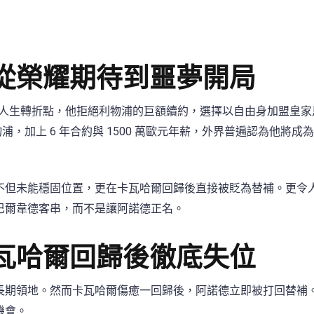
：從榮耀期待到噩夢開局
成為人生轉折點，他拒絕利物浦的巨額續約，選擇以自由身加盟皇
浦，加上 6 年合約與 1500 萬歐元年薪，外界普遍認為他將成
不但未能穩固位置，更在卡瓦哈爾回歸後直接被貶為替補。更令
巴爾韋德客串，而不是讓阿諾德正名。
卡瓦哈爾回歸後徹底失位
長期領地。然而卡瓦哈爾傷癒一回歸後，阿諾德立即被打回替補
機會。