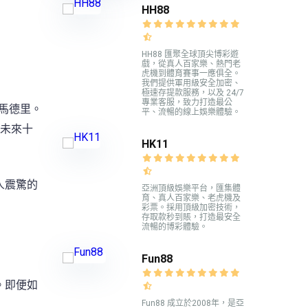
HH88
HH88 匯聚全球頂尖博彩遊
戲，從真人百家樂、熱門老
虎機到體育賽事一應俱全。
我們提供軍用級安全加密、
極速存提款服務，以及 24/7
專業客服，致力打造最公
家馬德里。
平、流暢的線上娛樂體驗。
為未來十
HK11
人震驚的
亞洲頂級娛樂平台，匯集體
育、真人百家樂、老虎機及
彩票。採用頂級加密技術，
存取款秒到賬，打造最安全
流暢的博彩體驗。
Fun88
。即便如
Fun88 成立於2008年，是亞