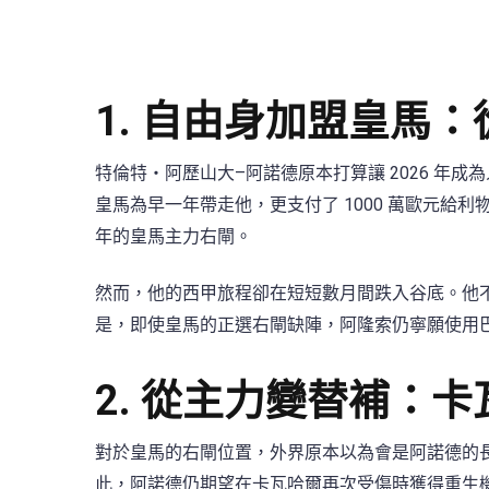
1. 自由身加盟皇馬
特倫特・阿歷山大–阿諾德原本打算讓 2026 年
皇馬為早一年帶走他，更支付了 1000 萬歐元給利物
年的皇馬主力右閘。
然而，他的西甲旅程卻在短短數月間跌入谷底。他
是，即使皇馬的正選右閘缺陣，阿隆索仍寧願使用
2. 從主力變替補：
對於皇馬的右閘位置，外界原本以為會是阿諾德的
此，阿諾德仍期望在卡瓦哈爾再次受傷時獲得重生