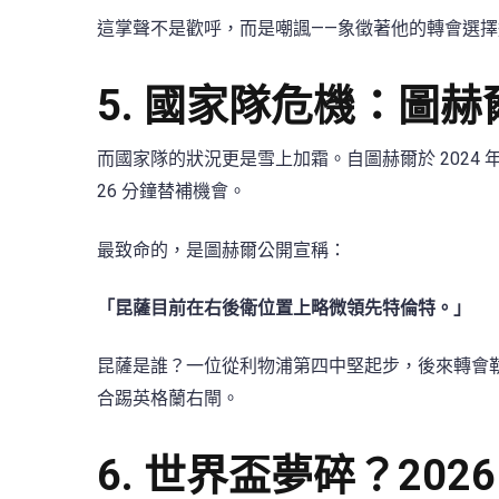
這掌聲不是歡呼，而是嘲諷——象徵著他的轉會選
5. 國家隊危機：圖
而國家隊的狀況更是雪上加霜。自圖赫爾於 2024
26 分鐘替補機會。
最致命的，是圖赫爾公開宣稱：
「昆薩目前在右後衛位置上略微領先特倫特。」
昆薩是誰？一位從利物浦第四中堅起步，後來轉會
合踢英格蘭右閘。
6. 世界盃夢碎？202