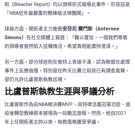
和《Bleacher Report》均以頭條形式報導此事件，形容這是
「NBA近年最嚴重的教練級法律醜聞」。
球員方面，開拓者主力後衛
安芬尼·賽門斯（Anfernee
Simons）
在社交媒體上寫道：「難以置信，一個我們尊敬
的領導者竟然陷入這種情況，希望真相能盡快澄清。」
另一方面，部分球迷則在推特上表達不滿，認為聯盟在處理
事件上反應過慢，特別是在昨天比賽之前就已有調查風聲，
卻仍允許比盧普斯執教出場。
比盧普斯執教生涯與爭議分析
比盧普斯作為前NBA總決賽MVP、底特律活塞冠軍功臣，退
役後轉型教練原本被視為一段勵志旅程。然而，他自2021
年上任開拓者主帥以來，執教風格屢受爭議。