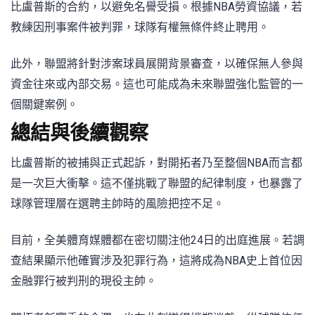
比盧普斯的合約，以避免名譽受損。根據NBA勞資協議，若
教練因刑事案件被判罪，球隊有權無條件終止聘用。
此外，聯盟將針對涉案球員展開背景審查，以確保無人參與
資金往來或內部交易。這也可能成為未來聯盟強化監管的一
個關鍵案例。
總結與後續觀察
比盧普斯的被捕與正式起訴，對開拓者乃至整個NBA而言都
是一次巨大衝擊。這不僅挑戰了聯盟的紀律制度，也暴露了
球隊管理層在選聘主帥時的風險把控不足。
目前，全美體育媒體都在密切關注他24日的出庭進展。若調
查結果顯示他確實涉及犯罪行為，這將成為NBA史上首位因
金融罪行被判刑的現役主帥。