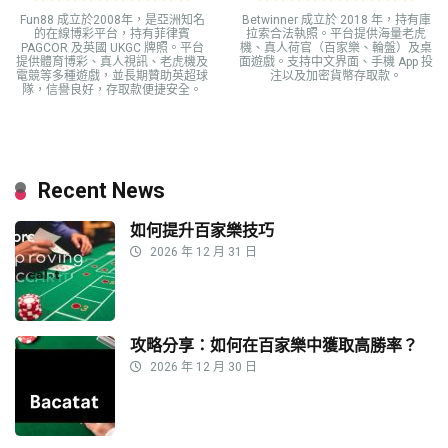
Fun88 成立於2008年，是亞洲知名
Betwinner 成立於 2018 年，持有庫
的在線博彩平台，持有菲律賓
拉索合法執照。平台提供海量老虎
PAGCOR 及英國 UKGC 牌照。平台
機、真人荷官（百家樂、輪盤）及桌
提供體育博彩、真人視訊、老虎機及
面遊戲。支持中文界面、手機 App 投
電競等多種遊戲，並長期贊助英超球
注以及加密貨幣存取款。
隊，信譽良好，存取款便捷安全。
Recent News
如何提升百家樂技巧
2026 年 12 月 31 日
攻略分享：如何在百家樂中獲取高勝率？
2026 年 12 月 30 日