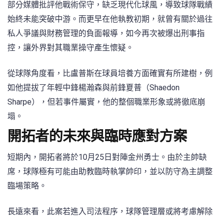
部分媒體批評他戰術保守，缺乏現代化球風，導致球隊戰績
始終未能突破中游。而更早在他執教初期，就曾有關於過往
私人爭議與財務管理的負面報導，如今再次被爆出刑事指
控，讓外界對其職業操守產生懷疑。
從球隊角度看，比盧普斯在球員培養方面確實有所建樹，例
如他提拔了年輕中鋒楊瀚森與前鋒夏普（Shaedon
Sharpe），但若事件屬實，他的整個職業形象或將徹底崩
塌。
開拓者的未來與臨時應對方案
短期內，開拓者將於10月25日對陣金州勇士。由於主帥缺
席，球隊極有可能由助教臨時執掌帥印，並以防守為主調整
臨場策略。
長遠來看，此案若進入司法程序，球隊管理層或將考慮解除