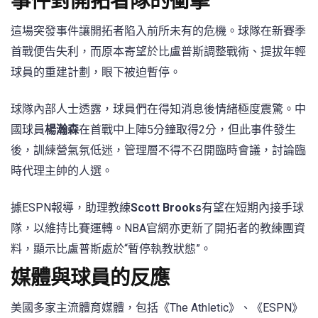
事件對開拓者隊的衝擊
這場突發事件讓開拓者陷入前所未有的危機。球隊在新賽季
首戰便告失利，而原本寄望於比盧普斯調整戰術、提拔年輕
球員的重建計劃，眼下被迫暫停。
球隊內部人士透露，球員們在得知消息後情緒極度震驚。中
國球員
楊瀚森
在首戰中上陣5分鐘取得2分，但此事件發生
後，訓練營氣氛低迷，管理層不得不召開臨時會議，討論臨
時代理主帥的人選。
據ESPN報導，助理教練
Scott Brooks
有望在短期內接手球
隊，以維持比賽運轉。NBA官網亦更新了開拓者的教練團資
料，顯示比盧普斯處於“暫停執教狀態”。
媒體與球員的反應
美國多家主流體育媒體，包括《The Athletic》、《ESPN》