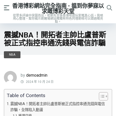
香港博彩網站完全指南 - 揾到你夢寐以
求嘅博彩天堂
從眾多評論中突圍而出，呢啲先至係香港地道玩家嘅真心話。我哋
用心整理，幫你揭示啲賭場網站嘅獨有特色同埋啲唔可以錯過嘅亮
點。
震撼NBA！開拓者主帥比盧普斯
被正式指控串通洗錢與電信詐騙
NBA
by
demoadmin
2024 年 10 月 24 日
Table of Contents
震撼NBA！開拓者主帥比盧普斯被正式指控串通洗錢與電信
詐騙，全隊陷入動盪
導讀目錄