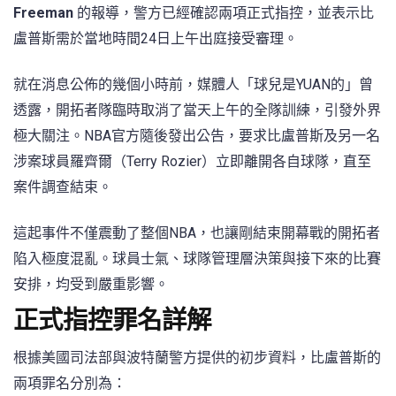
Freeman
的報導，警方已經確認兩項正式指控，並表示比
盧普斯需於當地時間24日上午出庭接受審理。
就在消息公佈的幾個小時前，媒體人「球兒是YUAN的」曾
透露，開拓者隊臨時取消了當天上午的全隊訓練，引發外界
極大關注。NBA官方隨後發出公告，要求比盧普斯及另一名
涉案球員羅齊爾（Terry Rozier）立即離開各自球隊，直至
案件調查結束。
這起事件不僅震動了整個NBA，也讓剛結束開幕戰的開拓者
陷入極度混亂。球員士氣、球隊管理層決策與接下來的比賽
安排，均受到嚴重影響。
正式指控罪名詳解
根據美國司法部與波特蘭警方提供的初步資料，比盧普斯的
兩項罪名分別為：