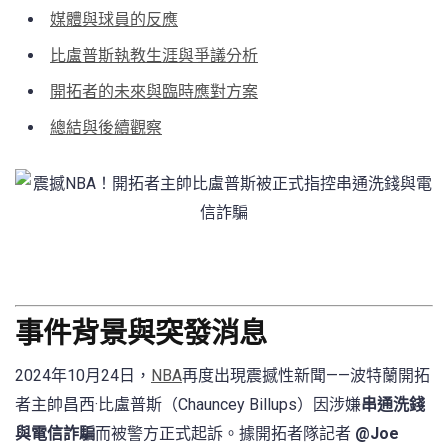
媒體與球員的反應
比盧普斯執教生涯與爭議分析
開拓者的未來與臨時應對方案
總結與後續觀察
事件背景與突發消息
2024年10月24日，
NBA
再度出現震撼性新聞——波特蘭開拓
者主帥昌西·比盧普斯（Chauncey Billups）因涉嫌
串通洗錢
與電信詐騙
而被警方正式起訴。據開拓者隊記者
@Joe