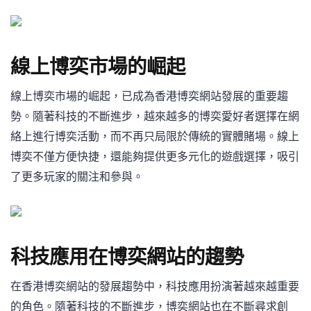
線上博奕市場的崛起
線上博奕市場的崛起，已成為香港博奕網站發展的重要趨
勢。隨著科技的不斷進步，越來越多的博奕愛好者選擇在網
絡上進行博奕活動，而不再只局限於傳統的實體賭場。線上
博奕不僅方便快捷，還能夠提供更多元化的遊戲選擇，吸引
了更多玩家的關注和參與。
科技應用在博奕網站的趨勢
在香港博奕網站的發展趨勢中，科技應用扮演著越來越重要
的角色。隨著科技的不斷進步，博奕網站也在不斷尋求創