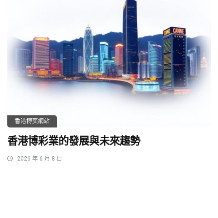
香港博奕網站
香港博彩業的發展與未來趨勢
2026 年 6 月 8 日