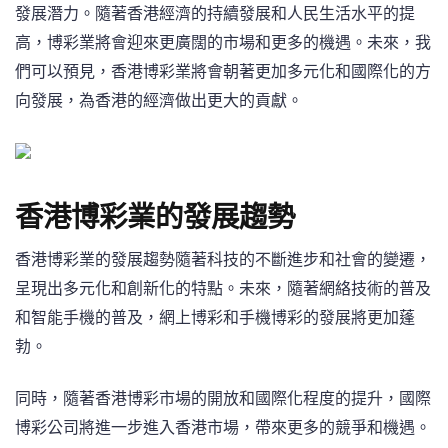
發展潛力。隨著香港經濟的持續發展和人民生活水平的提
高，博彩業將會迎來更廣闊的市場和更多的機遇。未來，我
們可以預見，香港博彩業將會朝著更加多元化和國際化的方
向發展，為香港的經濟做出更大的貢獻。
香港博彩業的發展趨勢
香港博彩業的發展趨勢隨著科技的不斷進步和社會的變遷，
呈現出多元化和創新化的特點。未來，隨著網絡技術的普及
和智能手機的普及，網上博彩和手機博彩的發展將更加蓬
勃。
同時，隨著香港博彩市場的開放和國際化程度的提升，國際
博彩公司將進一步進入香港市場，帶來更多的競爭和機遇。