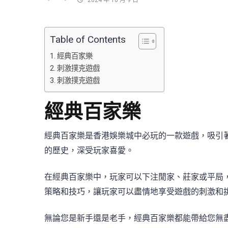
2024 年 10 月 9 日
Table of Contents
經典百家樂
刺激撲克遊戲
刺激撲克遊戲
經典百家樂
經典百家樂是香港娛樂城中必玩的一款遊戲，吸引
的歷史，深受玩家喜愛。
在經典百家樂中，玩家可以下注閒家、莊家或平局
策略和技巧，讓玩家可以盡情地享受遊戲的刺激和
無論您是新手還是老手，經典百家樂都能帶給您無