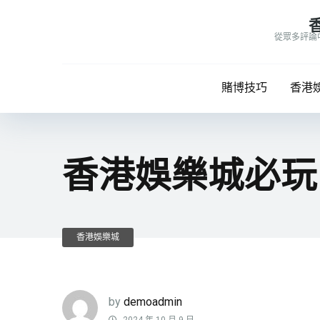
從眾多評論
賭博技巧
香港
香港娛樂城必玩
香港娛樂城
by
demoadmin