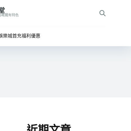
堂
站嘅獨有特色
娛樂城首充福利優惠
近期文章