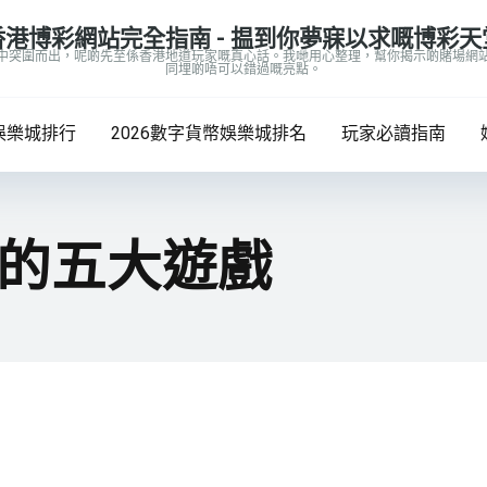
香港博彩網站完全指南 - 揾到你夢寐以求嘅博彩天
中突圍而出，呢啲先至係香港地道玩家嘅真心話。我哋用心整理，幫你揭示啲賭場網
同埋啲唔可以錯過嘅亮點。
娛樂城排行
2026數字貨幣娛樂城排名
玩家必讀指南
的五大遊戲