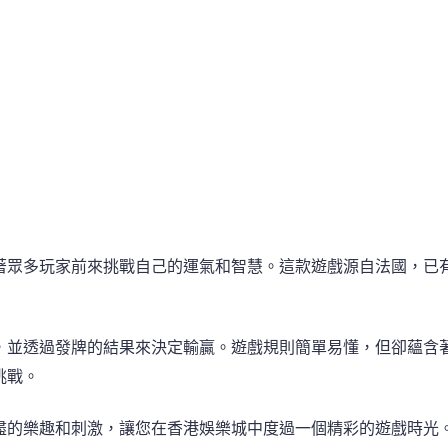
著眾多玩家前來挑戰自己的運氣和智慧。這款遊戲源自法國，已
，並透過發牌的結果來決定輸贏。遊戲規則簡單易懂，但卻蘊含
挑戰。
盡的樂趣和刺激，讓您在香港娛樂城中度過一個精彩的遊戲時光