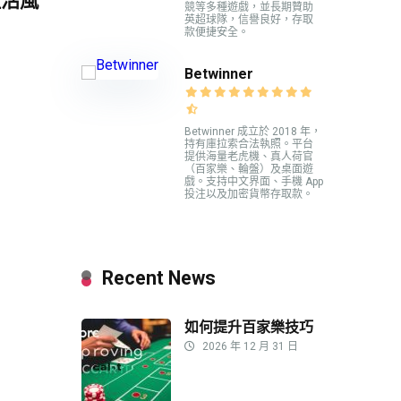
生活風
競等多種遊戲，並長期贊助
英超球隊，信譽良好，存取
款便捷安全。
Betwinner
Betwinner 成立於 2018 年，
持有庫拉索合法執照。平台
提供海量老虎機、真人荷官
（百家樂、輪盤）及桌面遊
戲。支持中文界面、手機 App
投注以及加密貨幣存取款。
Recent News
如何提升百家樂技巧
2026 年 12 月 31 日