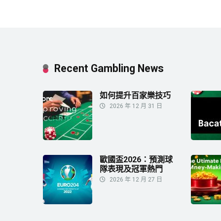
Recent Gambling News
如何提升百家樂技巧
2026 年 12 月 31 日
歐國盃2026：預測球
隊表現及冠軍熱門
2026 年 12 月 27 日