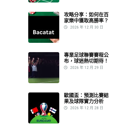
攻略分享：如何在百
家樂中獲取高勝率？
2026 年 12 月 30 日
專業足球聯賽賽程公
布，球迷熱切期待！
2026 年 12 月 29 日
歐國盃：預測比賽結
果及球隊實力分析
2026 年 12 月 28 日