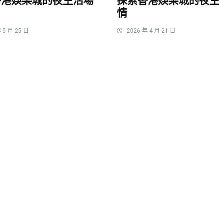
香港娛樂城的夜生活場
探索香港娛樂城的夜
情
 5 月 25 日
2026 年 4 月 21 日