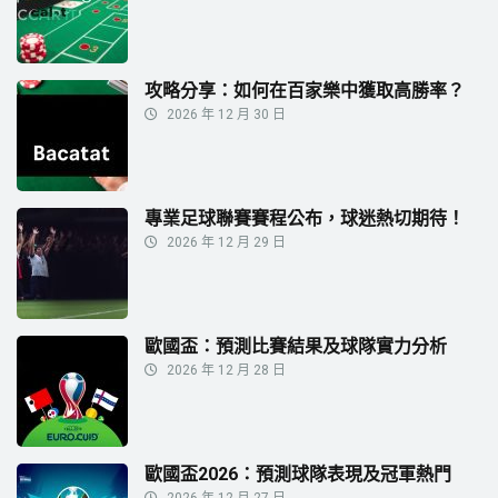
攻略分享：如何在百家樂中獲取高勝率？
2026 年 12 月 30 日
專業足球聯賽賽程公布，球迷熱切期待！
2026 年 12 月 29 日
歐國盃：預測比賽結果及球隊實力分析
2026 年 12 月 28 日
歐國盃2026：預測球隊表現及冠軍熱門