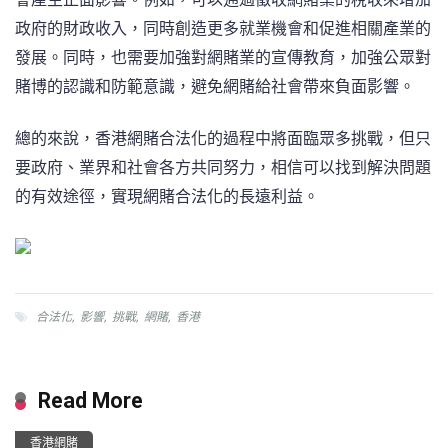
政府的財政收入，同時創造更多就業機會和促進相關產業的
發展。同時，也需要加強對網賭業的宣傳教育，加強公眾對
賭博的認識和防範意識，避免網賭給社會帶來負面影響。
總的來說，香港網賭合法化的過程中將面臨眾多挑戰，但只
要政府、業界和社會各方共同努力，相信可以找到解決問題
的有效途徑，實現網賭合法化的長遠利益。
合法化
,
影響
,
挑戰
,
網賭
,
香港
Read More
香港網賭