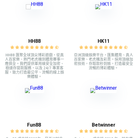
HH88
HK11
HH88 匯聚全球頂尖博彩遊戲，從真
亞洲頂級娛樂平台，匯集體育、真人
人百家樂、熱門老虎機到體育賽事一
百家樂、老虎機及彩票。採用頂級加
應俱全。我們提供軍用級安全加密、
密技術，存取款秒到賬，打造最安全
極速存提款服務，以及 24/7 專業客
流暢的博彩體驗。
服，致力打造最公平、流暢的線上娛
樂體驗。
Fun88
Betwinner