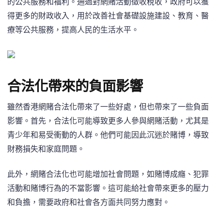
的公共服務和福利。通過對網賭活動徵收稅收，政府可以獲
得更多的財政收入，用於改善社會基礎設施建設、教育、醫
療等公共服務，提高人民的生活水平。
合法化帶來的負面影響
雖然香港網賭合法化帶來了一些好處，但也帶來了一些負面
影響。首先，合法化可能導致更多人參與網賭活動，尤其是
青少年和易受衝動的人群。他們可能因此沉迷於賭博，導致
財務損失和家庭問題。
此外，網賭合法化也可能增加社會問題，如賭博成癮、犯罪
活動和賭博行為的不當影響。這可能給社會帶來更多的壓力
和負擔，需要政府和社會各方面共同努力應對。