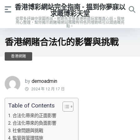
香港博彩網站完全指南 - 揾到你夢寐以
求嘅博彩天堂
從眾多評論中突圍而出，呢啲先至係香港地道玩家嘅真心話。我哋
用心整理，幫你揭示啲賭場網站嘅獨有特色同埋啲唔可以錯過嘅亮
點。
香港網賭合法化的影響與挑戰
香港網賭
by
demoadmin
2024 年 12 月 17 日
Table of Contents
合法化帶來的正面影響
合法化帶來的負面影響
社會問題與挑戰
監管與管理措施