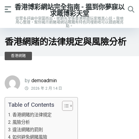
香港博彩網站完全指南 - 揾到你夢寐以
求嘅博彩天堂
從眾多評論中突圍而出，呢啲先至係香港地道玩家嘅真心話。我哋
用心整理，幫你揭示啲賭場網站嘅獨有特色同埋啲唔可以錯過嘅亮
點。
香港網賭的法律規定與風險分析
香港網賭
by
demoadmin
2026 年 2 月 14 日
Table of Contents
香港網賭的法律規定
風險分析
違法網賭的罰則
如何避免網賭風險