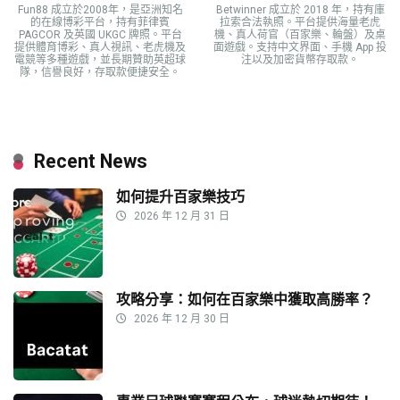
Fun88 成立於2008年，是亞洲知名
Betwinner 成立於 2018 年，持有庫
的在線博彩平台，持有菲律賓
拉索合法執照。平台提供海量老虎
PAGCOR 及英國 UKGC 牌照。平台
機、真人荷官（百家樂、輪盤）及桌
提供體育博彩、真人視訊、老虎機及
面遊戲。支持中文界面、手機 App 投
電競等多種遊戲，並長期贊助英超球
注以及加密貨幣存取款。
隊，信譽良好，存取款便捷安全。
Recent News
如何提升百家樂技巧
2026 年 12 月 31 日
攻略分享：如何在百家樂中獲取高勝率？
2026 年 12 月 30 日