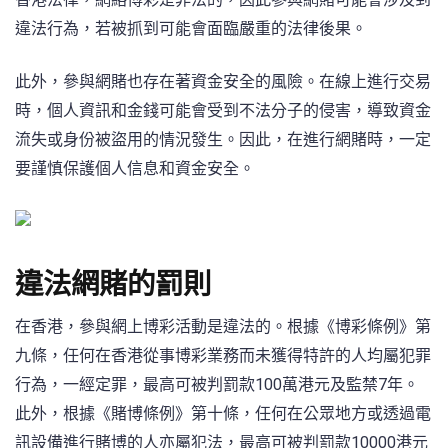
違法行為，若被抓到可能會面臨嚴重的法律後果。
此外，參與網賭也存在著資金安全的風險。在線上進行交易
時，個人資訊和金錢可能會受到不法分子的侵害，導致資金
流失或身份被盜用的情況發生。因此，在進行網賭時，一定
要謹慎保護個人信息和資金安全。
違法網賭的罰則
在香港，參與網上博彩活動是違法的。根據《博彩條例》第
九條，任何在香港從事博彩業務而未獲得特許的人均屬犯罪
行為，一經定罪，最高可被判罰款100萬港元及監禁7年。
此外，根據《賭博條例》第十條，任何在公眾地方或透過電
訊設備進行賭博的人亦屬犯法，最高可被判罰款10000港元