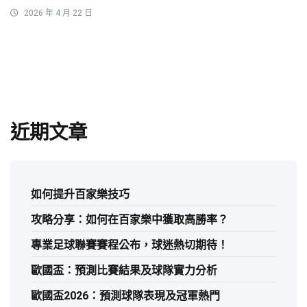
2026 年 4 月 22 日
近期文章
如何提升百家樂技巧
攻略分享：如何在百家樂中獲取高勝率？
專業足球聯賽賽程公布，球迷熱切期待！
歐國盃：預測比賽結果及球隊實力分析
歐國盃2026：預測球隊表現及冠軍熱門