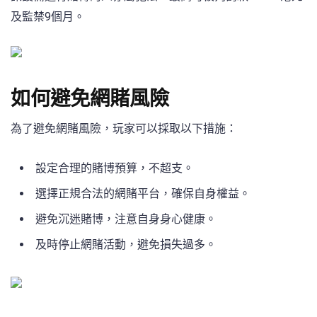
及監禁9個月。
如何避免網賭風險
為了避免網賭風險，玩家可以採取以下措施：
設定合理的賭博預算，不超支。
選擇正規合法的網賭平台，確保自身權益。
避免沉迷賭博，注意自身身心健康。
及時停止網賭活動，避免損失過多。