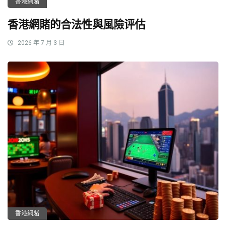
香港網賭
香港網賭的合法性與風險评估
2026 年 7 月 3 日
香港網賭