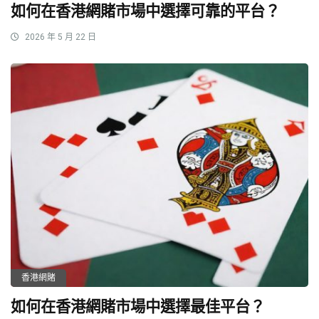
如何在香港網賭市場中選擇可靠的平台？
2026 年 5 月 22 日
香港網賭
如何在香港網賭市場中選擇最佳平台？