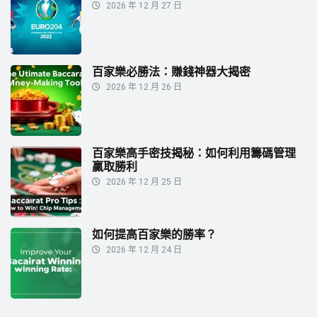
2026 年 12 月 27 日
百家樂必勝法：賺錢神器大揭密
2026 年 12 月 26 日
百家樂高手密技揭秘：如何利用籌碼管理
贏取勝利
2026 年 12 月 25 日
如何提高百家樂的勝率？
2026 年 12 月 24 日