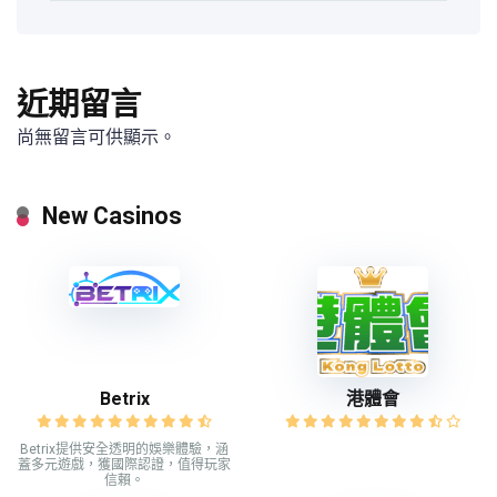
近期留言
尚無留言可供顯示。
New Casinos
Betrix
港體會
Betrix提供安全透明的娛樂體驗，涵
蓋多元遊戲，獲國際認證，值得玩家
信賴。