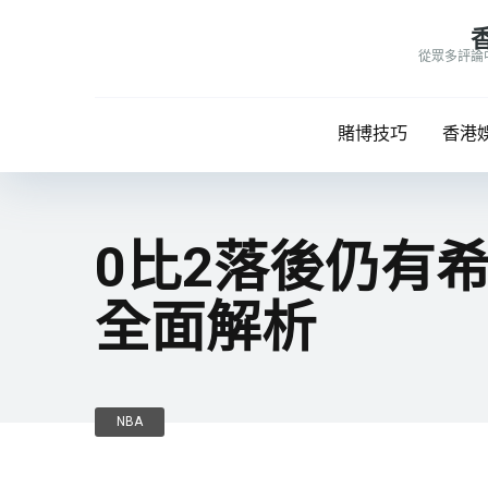
從眾多評論
賭博技巧
香港
0比2落後仍有
全面解析
NBA