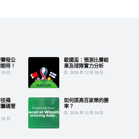
賽賽程公
歐國盃：預測比賽結
切期待！
果及球隊實力分析
 29 日
2026 年 12 月 28 日
密技揭
如何提高百家樂的勝
用籌碼管
率？
2026 年 12 月 24 日
 25 日