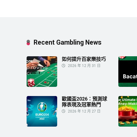
Recent Gambling News
如何提升百家樂技巧
2026 年 12 月 31 日
歐國盃2026：預測球
隊表現及冠軍熱門
2026 年 12 月 27 日