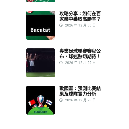
攻略分享：如何在百
家樂中獲取高勝率？
2026 年 12 月 30 日
專業足球聯賽賽程公
布，球迷熱切期待！
2026 年 12 月 29 日
歐國盃：預測比賽結
果及球隊實力分析
2026 年 12 月 28 日