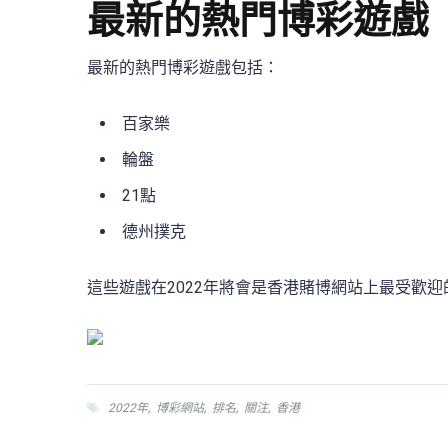
最新的熱門博彩遊戲
最新的熱門博彩遊戲包括：
百家樂
輪盤
21點
德州撲克
這些遊戲在2022年將會是香港賭博網站上最受歡
2022年
,
博彩網站
,
排名
,
關注
,
香港