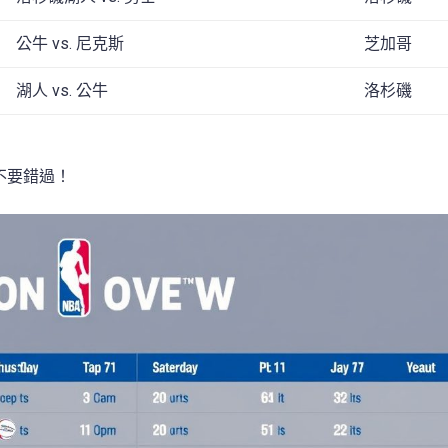
公牛 vs. 尼克斯
芝加哥
湖人 vs. 公牛
洛杉磯
不要錯過！