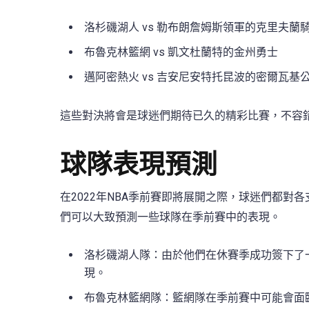
洛杉磯湖人 vs 勒布朗詹姆斯領軍的克里夫蘭
布魯克林籃網 vs 凱文杜蘭特的金州勇士
邁阿密熱火 vs 吉安尼安特托昆波的密爾瓦基
這些對決將會是球迷們期待已久的精彩比賽，不容
球隊表現預測
在2022年NBA季前賽即將展開之際，球迷們都
們可以大致預測一些球隊在季前賽中的表現。
洛杉磯湖人隊：由於他們在休賽季成功簽下了
現。
布魯克林籃網隊：籃網隊在季前賽中可能會面