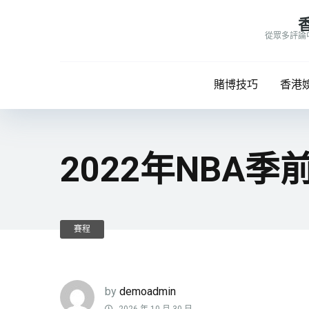
從眾多評論
賭博技巧
香港
2022年NBA
賽程
by
demoadmin