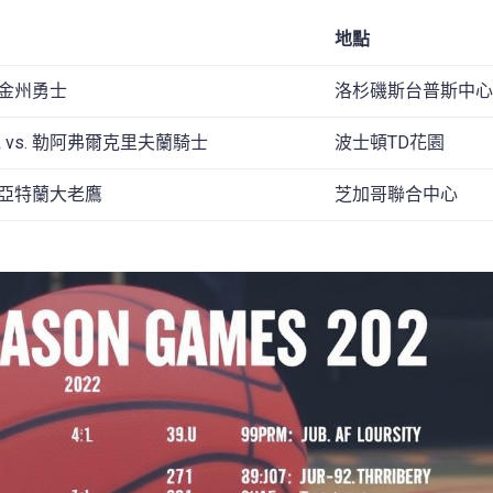
地點
 金州勇士
洛杉磯斯台普斯中心
vs. 勒阿弗爾克里夫蘭騎士
波士頓TD花園
. 亞特蘭大老鷹
芝加哥聯合中心