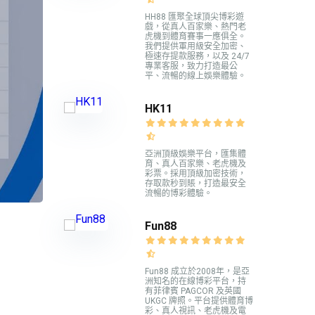
HH88 匯聚全球頂尖博彩遊
戲，從真人百家樂、熱門老
虎機到體育賽事一應俱全。
我們提供軍用級安全加密、
極速存提款服務，以及 24/7
專業客服，致力打造最公
平、流暢的線上娛樂體驗。
HK11
亞洲頂級娛樂平台，匯集體
育、真人百家樂、老虎機及
彩票。採用頂級加密技術，
存取款秒到賬，打造最安全
流暢的博彩體驗。
Fun88
Fun88 成立於2008年，是亞
洲知名的在線博彩平台，持
有菲律賓 PAGCOR 及英國
UKGC 牌照。平台提供體育博
彩、真人視訊、老虎機及電