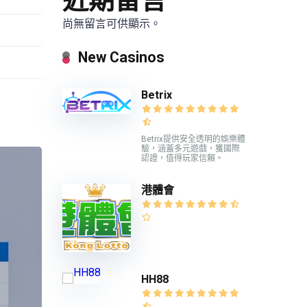
尚無留言可供顯示。
New Casinos
Betrix
Betrix提供安全透明的娛樂體
驗，涵蓋多元遊戲，獲國際
認證，值得玩家信賴。
港體會
HH88