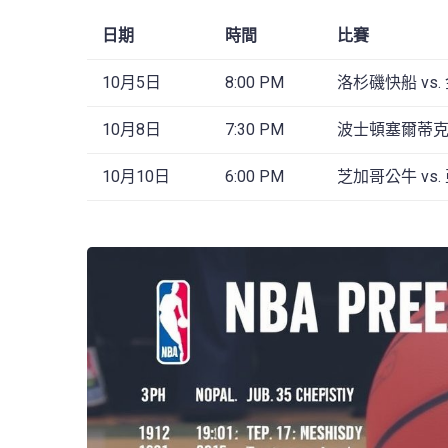
日期
時間
比賽
10月5日
8:00 PM
洛杉磯快船 vs.
10月8日
7:30 PM
波士頓塞爾蒂克 
10月10日
6:00 PM
芝加哥公牛 vs