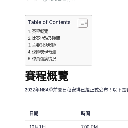
2026 年 10 月 30 日
Table of Contents
賽程概覽
比賽地點及時間
主要對決戰隊
球隊表現預測
球員傷病情況
賽程概覽
2022年NBA季前賽日程安排已經正式公布！以下
日期
時間
10月1日
7:00 PM