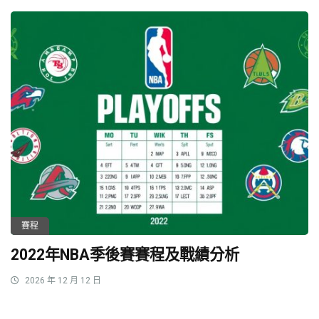
賽程
2022年NBA季後賽賽程及戰績分析
2026 年 12 月 12 日