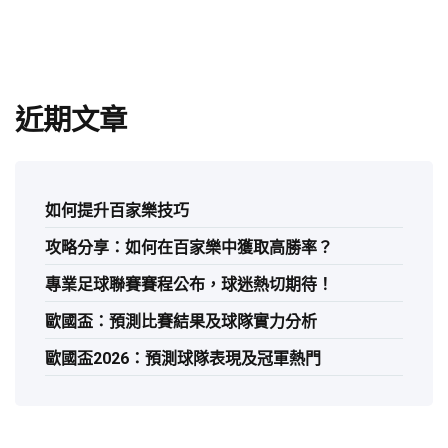
近期文章
如何提升百家樂技巧
攻略分享：如何在百家樂中獲取高勝率？
專業足球聯賽賽程公布，球迷熱切期待！
歐國盃：預測比賽結果及球隊實力分析
歐國盃2026：預測球隊表現及冠軍熱門