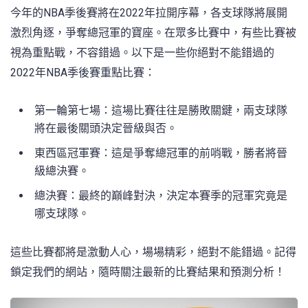
今年的NBA季後賽將在2022年拉開序幕，各支球隊將展開
激烈角逐，爭奪總冠軍的寶座。在眾多比賽中，有些比賽被
視為重點戰，不容錯過。以下是一些你絕對不能錯過的
2022年NBA季後賽重點比賽：
第一輪第七場：這場比賽往往是勝敗關鍵，兩支球隊
將在最後關頭決定晉級與否。
東西區冠軍賽：這是爭奪總冠軍的前哨戰，勝者將晉
級總決賽。
總決賽：最終的巔峰對決，決定本賽季的冠軍究竟是
哪支球隊。
這些比賽都將是激動人心，場場精彩，絕對不能錯過。記得
鎖定我們的網站，隨時關注最新的比賽結果和預測分析！