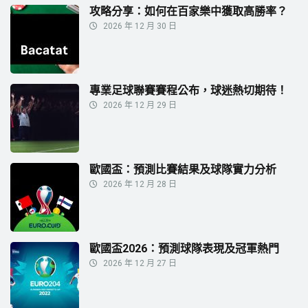
攻略分享：如何在百家樂中獲取高勝率？
2026 年 12 月 30 日
專業足球聯賽賽程公布，球迷熱切期待！
2026 年 12 月 29 日
歐國盃：預測比賽結果及球隊實力分析
2026 年 12 月 28 日
歐國盃2026：預測球隊表現及冠軍熱門
2026 年 12 月 27 日