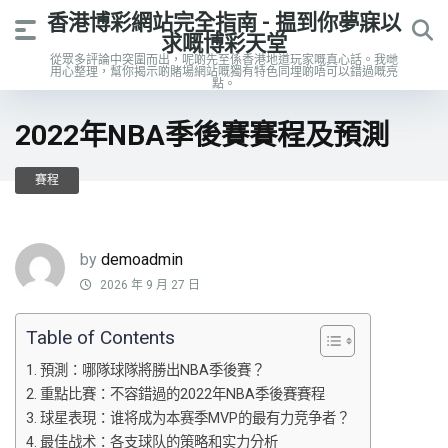
香港博彩網站完全指南 - 揾到你夢寐以
求嘅博彩天堂
從眾多評論中突圍而出，呢啲先至係香港地道玩家嘅真心話。我哋
用心整理，幫你揭示啲賭場網站嘅獨有特色同埋啲唔可以錯過嘅亮
點。
2022年NBA季後賽賽程及預測
賽程
by
demoadmin
2026 年 9 月 27 日
Table of Contents
預測：哪隊球隊將勝出NBA季後賽？
重點比賽：不容錯過的2022年NBA季後賽賽程
球星表現：谁将成为本赛季MVP的最有力竞争者？
最佳战术：各支球队的策略和实力分析