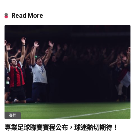
Read More
賽程
專業足球聯賽賽程公布，球迷熱切期待！