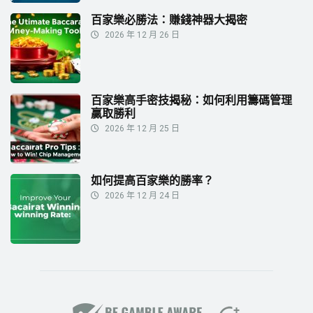
百家樂必勝法：賺錢神器大揭密
2026 年 12 月 26 日
百家樂高手密技揭秘：如何利用籌碼管理
贏取勝利
2026 年 12 月 25 日
如何提高百家樂的勝率？
2026 年 12 月 24 日