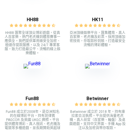
HH88
HK11
HH88 匯聚全球頂尖博彩遊戲，從真
亞洲頂級娛樂平台，匯集體育、真人
人百家樂、熱門老虎機到體育賽事一
百家樂、老虎機及彩票。採用頂級加
應俱全。我們提供軍用級安全加密、
密技術，存取款秒到賬，打造最安全
極速存提款服務，以及 24/7 專業客
流暢的博彩體驗。
服，致力打造最公平、流暢的線上娛
樂體驗。
Fun88
Betwinner
Fun88 成立於2008年，是亞洲知名
Betwinner 成立於 2018 年，持有庫
的在線博彩平台，持有菲律賓
拉索合法執照。平台提供海量老虎
PAGCOR 及英國 UKGC 牌照。平台
機、真人荷官（百家樂、輪盤）及桌
提供體育博彩、真人視訊、老虎機及
面遊戲。支持中文界面、手機 App 投
電競等多種遊戲，並長期贊助英超球
注以及加密貨幣存取款。