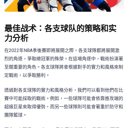
最佳战术：各支球队的策略和实
力分析
在2022年NBA季後賽即將展開之際，各支球隊都將展開激
烈的角逐，爭取總冠軍的殊榮。在這場角逐中，戰術扮演著
至關重要的角色。各支球隊將會根據對手的實力和風格來制
定戰術，以爭取勝利。
透過對各支球隊的實力和風格分析，我們可以看到他們在比
賽中可能採取的戰術。例如，一些球隊可能會依靠進攻端的
超級巨星來取得優勢，而另一些球隊則可能會著重於防守和
團隊籃球。