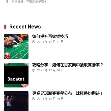
隊，信譽良好，存取款便捷安全。
Recent News
如何提升百家樂技巧
2026 年 12 月 31 日
攻略分享：如何在百家樂中獲取高勝率？
2026 年 12 月 30 日
專業足球聯賽賽程公布，球迷熱切期待！
2026 年 12 月 29 日