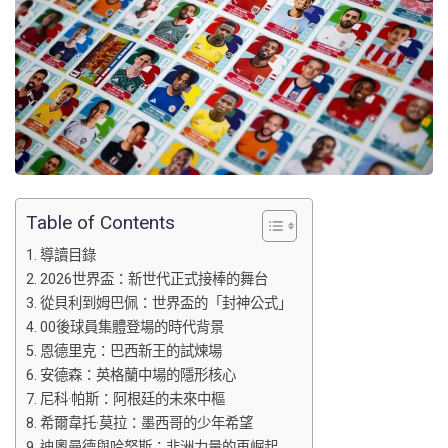
Table of Contents
導讀目錄
2026世界盃：新世代正式接棒的舞台
從貝利到姆巴佩：世界盃的「封神公式」
00後球員集體登場的時代背景
恩德里克：巴西新王的試煉場
安德森：英格蘭中場的隱形核心
尼科·帕斯：阿根廷的未來中樞
希爾韋托·莫拉：墨西哥的少年希望
迪奧曼德與哈努斯：非洲力量的再崛起