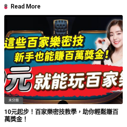
Read More
未分類
10元起步！百家樂密技教學，助你輕鬆賺百
萬獎金！