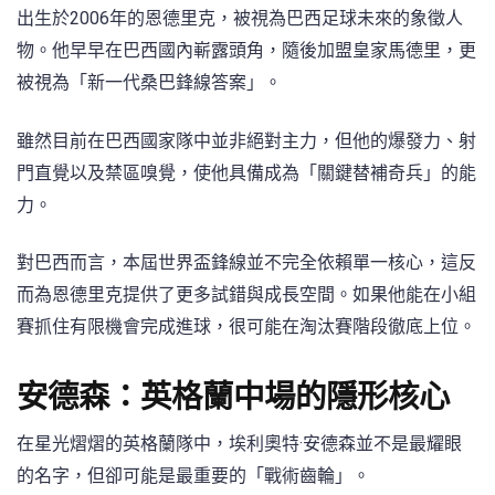
出生於2006年的恩德里克，被視為巴西足球未來的象徵人
物。他早早在巴西國內嶄露頭角，隨後加盟皇家馬德里，更
被視為「新一代桑巴鋒線答案」。
雖然目前在巴西國家隊中並非絕對主力，但他的爆發力、射
門直覺以及禁區嗅覺，使他具備成為「關鍵替補奇兵」的能
力。
對巴西而言，本屆世界盃鋒線並不完全依賴單一核心，這反
而為恩德里克提供了更多試錯與成長空間。如果他能在小組
賽抓住有限機會完成進球，很可能在淘汰賽階段徹底上位。
安德森：英格蘭中場的隱形核心
在星光熠熠的英格蘭隊中，埃利奧特·安德森並不是最耀眼
的名字，但卻可能是最重要的「戰術齒輪」。