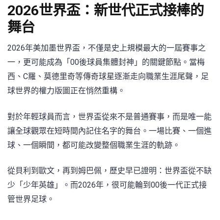
2026世界盃：新世代正式接棒的
舞台
2026年美加墨世界盃，不僅是史上規模最大的一屆賽事之
一，更可能成為「00後球員集體封神」的關鍵節點。當梅
西、C羅、莫德里奇等傳奇球星逐漸走向職業生涯尾聲，足
球世界的權力版圖正在悄然重構。
對於年輕球員而言，世界盃從來不是普通賽事，而是唯一能
讓全球觀眾在短時間內記住名字的舞台。一場比賽、一個進
球、一個瞬間，都可能改變整個職業生涯的軌跡。
從貝利到歐文，再到姆巴佩，歷史早已證明：世界盃從不缺
少「少年英雄」。而2026年，很可能輪到00後一代正式接
管世界足球。