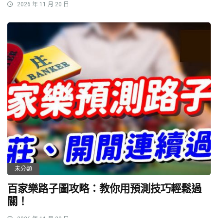
2026 年 11 月 20 日
未分類
百家樂路子圖攻略：教你用預測技巧輕鬆過
關！