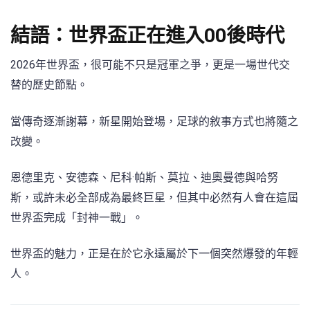
結語：世界盃正在進入00後時代
2026年世界盃，很可能不只是冠軍之爭，更是一場世代交
替的歷史節點。
當傳奇逐漸謝幕，新星開始登場，足球的敘事方式也將隨之
改變。
恩德里克、安德森、尼科·帕斯、莫拉、迪奧曼德與哈努
斯，或許未必全部成為最終巨星，但其中必然有人會在這屆
世界盃完成「封神一戰」。
世界盃的魅力，正是在於它永遠屬於下一個突然爆發的年輕
人。