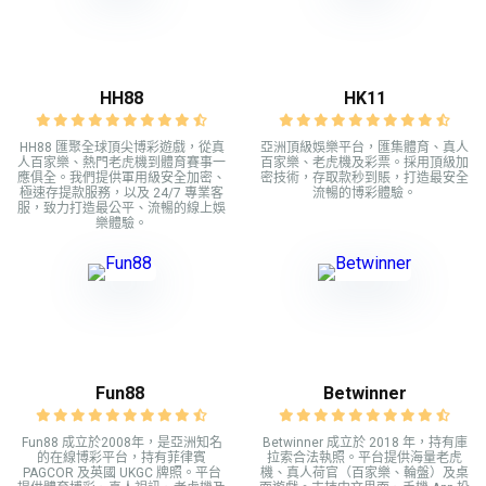
HH88
HK11
HH88 匯聚全球頂尖博彩遊戲，從真
亞洲頂級娛樂平台，匯集體育、真人
人百家樂、熱門老虎機到體育賽事一
百家樂、老虎機及彩票。採用頂級加
應俱全。我們提供軍用級安全加密、
密技術，存取款秒到賬，打造最安全
極速存提款服務，以及 24/7 專業客
流暢的博彩體驗。
服，致力打造最公平、流暢的線上娛
樂體驗。
Fun88
Betwinner
Fun88 成立於2008年，是亞洲知名
Betwinner 成立於 2018 年，持有庫
的在線博彩平台，持有菲律賓
拉索合法執照。平台提供海量老虎
PAGCOR 及英國 UKGC 牌照。平台
機、真人荷官（百家樂、輪盤）及桌