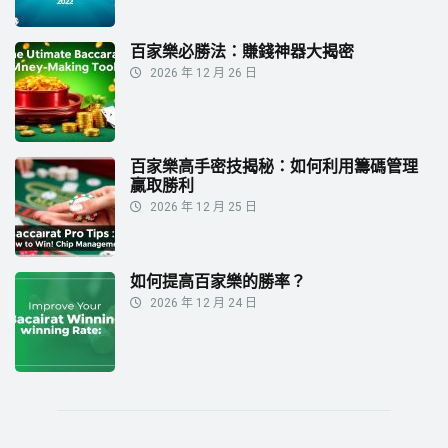
百家樂必勝法：賺錢神器大揭密
2026 年 12 月 26 日
百家樂高手密技揭秘：如何利用籌碼管理
贏取勝利
2026 年 12 月 25 日
如何提高百家樂的勝率？
2026 年 12 月 24 日