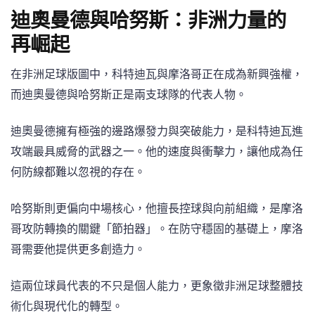
迪奧曼德與哈努斯：非洲力量的
再崛起
在非洲足球版圖中，科特迪瓦與摩洛哥正在成為新興強權，
而迪奧曼德與哈努斯正是兩支球隊的代表人物。
迪奧曼德擁有極強的邊路爆發力與突破能力，是科特迪瓦進
攻端最具威脅的武器之一。他的速度與衝擊力，讓他成為任
何防線都難以忽視的存在。
哈努斯則更偏向中場核心，他擅長控球與向前組織，是摩洛
哥攻防轉換的關鍵「節拍器」。在防守穩固的基礎上，摩洛
哥需要他提供更多創造力。
這兩位球員代表的不只是個人能力，更象徵非洲足球整體技
術化與現代化的轉型。