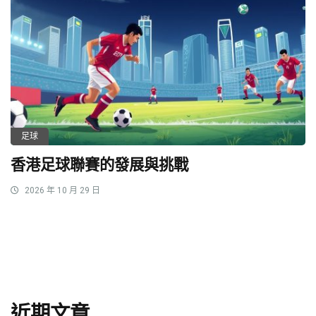
足球
香港足球聯賽的發展與挑戰
2026 年 10 月 29 日
近期文章