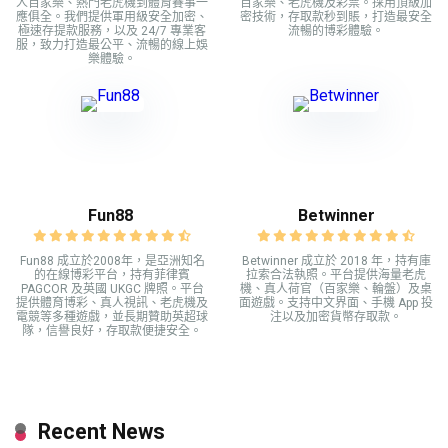
人百家樂、熱門老虎機到體育賽事一
百家樂、老虎機及彩票。採用頂級加
應俱全。我們提供軍用級安全加密、
密技術，存取款秒到賬，打造最安全
極速存提款服務，以及 24/7 專業客
流暢的博彩體驗。
服，致力打造最公平、流暢的線上娛
樂體驗。
Fun88
Betwinner
Fun88 成立於2008年，是亞洲知名
Betwinner 成立於 2018 年，持有庫
的在線博彩平台，持有菲律賓
拉索合法執照。平台提供海量老虎
PAGCOR 及英國 UKGC 牌照。平台
機、真人荷官（百家樂、輪盤）及桌
提供體育博彩、真人視訊、老虎機及
面遊戲。支持中文界面、手機 App 投
電競等多種遊戲，並長期贊助英超球
注以及加密貨幣存取款。
隊，信譽良好，存取款便捷安全。
Recent News