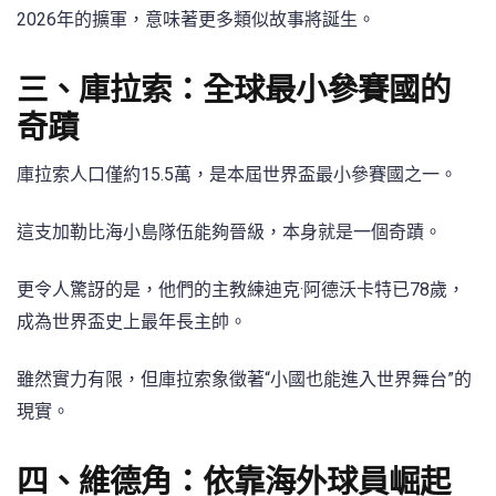
2026年的擴軍，意味著更多類似故事將誕生。
三、庫拉索：全球最小參賽國的
奇蹟
庫拉索人口僅約15.5萬，是本屆世界盃最小參賽國之一。
這支加勒比海小島隊伍能夠晉級，本身就是一個奇蹟。
更令人驚訝的是，他們的主教練迪克·阿德沃卡特已78歲，
成為世界盃史上最年長主帥。
雖然實力有限，但庫拉索象徵著“小國也能進入世界舞台”的
現實。
四、維德角：依靠海外球員崛起