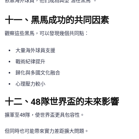
依靠海外球員，他們成為典型“潛在黑馬”。
十一、黑馬成功的共同因素
觀察這些黑馬，可以發現幾個共同點：
大量海外球員支援
戰術紀律提升
歸化與多國文化融合
心理壓力較小
十二、48隊世界盃的未來影響
擴軍至48隊，使世界盃更具包容性。
但同時也可能帶來實力差距擴大問題。