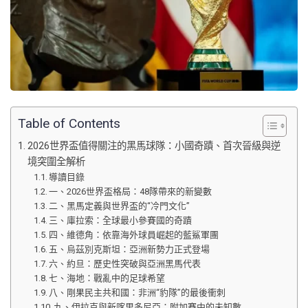
Table of Contents
2026世界盃值得關注的黑馬球隊：小國奇蹟、首次晉級與逆
境突圍全解析
導讀目錄
一、2026世界盃格局：48隊帶來的新變數
二、黑馬定義與世界盃的“冷門文化”
三、庫拉索：全球最小參賽國的奇蹟
四、維德角：依靠海外球員崛起的藍鯊軍團
五、烏茲別克斯坦：亞洲新勢力正式登場
六、約旦：歷史性突破與亞洲黑馬代表
七、海地：戰亂中的足球希望
八、剛果民主共和國：非洲“豹隊”的最後衝刺
九、伊拉克與新喀里多尼亞：附加賽中的未知數