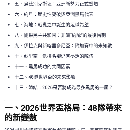
五、烏茲別克斯坦：亞洲新勢力正式登場
六、約旦：歷史性突破與亞洲黑馬代表
七、海地：戰亂之中誕生的足球希望
八、剛果民主共和國：非洲“豹隊”的最後衝刺
九、伊拉克與新喀里多尼亞：附加賽中的未知數
十、蘇里南：低排名卻仍有夢想的隊伍
十一、黑馬成功的共同因素
十二、48隊世界盃的未來影響
十三、總結：2026是否將成為最多黑馬的一屆？
一、2026世界盃格局：48隊帶來
的新變數