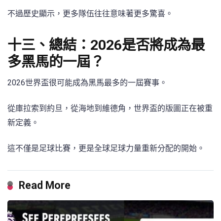
不過歷史顯示，更多隊伍往往意味著更多驚喜。
十三、總結：2026是否將成為最
多黑馬的一屆？
2026世界盃很可能成為黑馬最多的一屆賽事。
從庫拉索到約旦，從海地到維德角，世界盃的版圖正在被重
新定義。
這不僅是足球比賽，更是全球足球力量重新分配的開始。
Read More