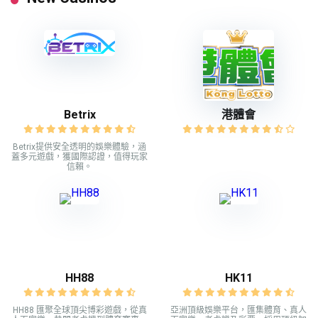
Betrix
港體會
Betrix提供安全透明的娛樂體驗，涵
蓋多元遊戲，獲國際認證，值得玩家
信賴。
HH88
HK11
HH88 匯聚全球頂尖博彩遊戲，從真
亞洲頂級娛樂平台，匯集體育、真人