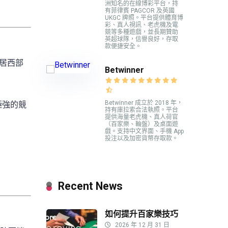
洲知名的在線博彩平台，持
有菲律賓 PAGCOR 及英國
UKGC 牌照。平台提供體育博
彩、真人視訊、老虎機及電
競等多種遊戲，並長期贊助
英超球隊，信譽良好，存取
款便捷安全。
穩居西部
Betwinner
Betwinner 成立於 2018 年，
極強的競
持有庫拉索合法執照。平台
提供海量老虎機、真人荷官
（百家樂、輪盤）及桌面遊
戲。支持中文界面、手機 App
投注以及加密貨幣存取款。
Recent News
如何提升百家樂技巧
2026 年 12 月 31 日