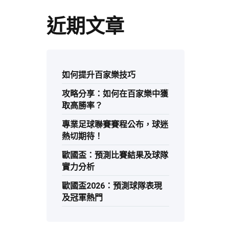
近期文章
如何提升百家樂技巧
攻略分享：如何在百家樂中獲
取高勝率？
專業足球聯賽賽程公布，球迷
熱切期待！
歐國盃：預測比賽結果及球隊
實力分析
歐國盃2026：預測球隊表現
及冠軍熱門