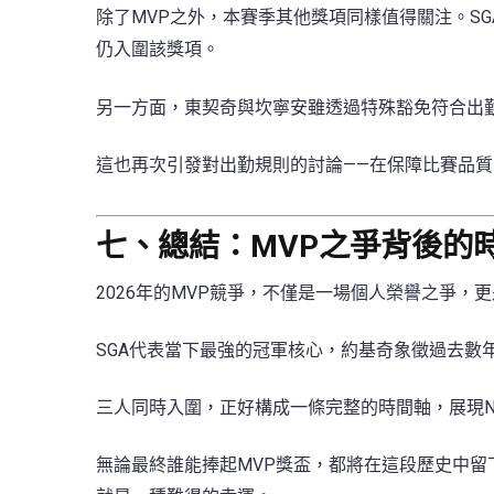
除了MVP之外，本賽季其他獎項同樣值得關注。SG
仍入圍該獎項。
另一方面，東契奇與坎寧安雖透過特殊豁免符合出
這也再次引發對出勤規則的討論——在保障比賽品
七、總結：MVP之爭背後的
2026年的MVP競爭，不僅是一場個人榮譽之爭，
SGA代表當下最強的冠軍核心，約基奇象徵過去數
三人同時入圍，正好構成一條完整的時間軸，展現N
無論最終誰能捧起MVP獎盃，都將在這段歷史中