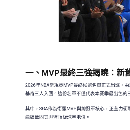
一、MVP最終三強揭曉：新
2026年NBA常規賽MVP最終候選名單正式出爐
基奇三人入圍。這份名單不僅代表本賽季最出色的
其中，SGA作為衛冕MVP與總冠軍核心，正全力
繼續鞏固其聯盟頂級球星地位。