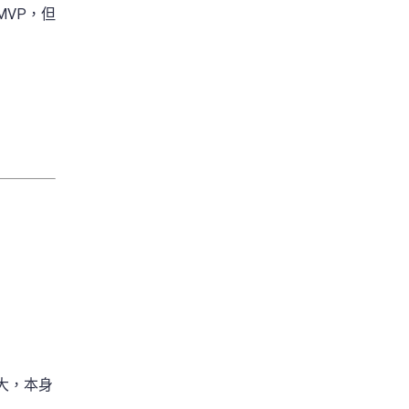
MVP，但
大，本身