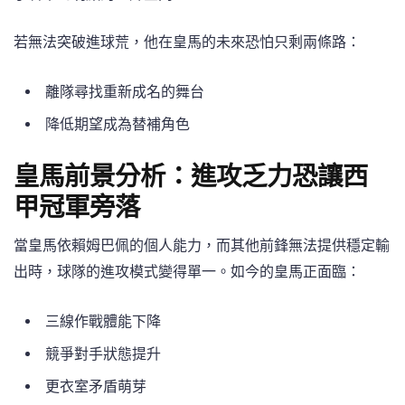
若無法突破進球荒，他在皇馬的未來恐怕只剩兩條路：
離隊尋找重新成名的舞台
降低期望成為替補角色
皇馬前景分析：進攻乏力恐讓西
甲冠軍旁落
當皇馬依賴姆巴佩的個人能力，而其他前鋒無法提供穩定輸
出時，球隊的進攻模式變得單一。如今的皇馬正面臨：
三線作戰體能下降
競爭對手狀態提升
更衣室矛盾萌芽