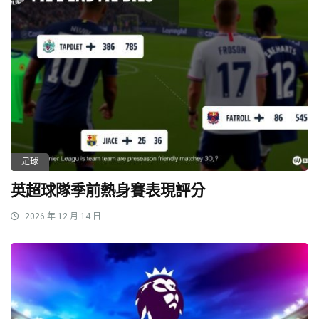
足球
英超球隊季前熱身賽表現評分
2026 年 12 月 14 日