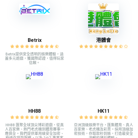
Betrix
港體會
Betrix提供安全透明的娛樂體驗，涵
蓋多元遊戲，獲國際認證，值得玩家
信賴。
HH88
HK11
HH88 匯聚全球頂尖博彩遊戲，從真
亞洲頂級娛樂平台，匯集體育、真人
人百家樂、熱門老虎機到體育賽事一
百家樂、老虎機及彩票。採用頂級加
應俱全。我們提供軍用級安全加密、
密技術，存取款秒到賬，打造最安全
極速存提款服務，以及 24/7 專業客
流暢的博彩體驗。