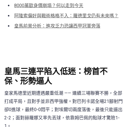
8000萬歐身價崩塌？何以走到今天
阿隆索偏好與戰術格格不入：羅德里戈仍有未來嗎？
皇馬前景分析：進攻乏力恐讓西甲冠軍旁落
皇馬三連平陷入低迷：榜首不
保、形勢逼人
皇家馬德里近期遭遇嚴重低潮 —— 連續三場聯賽不勝，全部
打成平局，且對手並非西甲強權。對巴列卡諾全場21腳射門
卻0進球，最終0-0悶平；對埃爾切兩度落後，最後只能逼出
2-2；面對赫羅娜又率先丟球，依靠姆巴佩的點球才驚險1-
1。