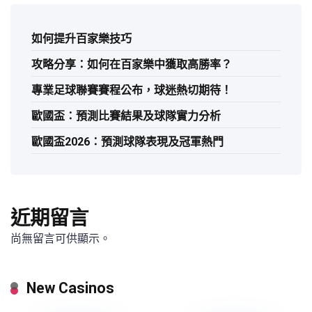
如何提升百家樂技巧
攻略分享：如何在百家樂中獲取高勝率？
專業足球聯賽賽程公布，球迷熱切期待！
歐國盃：預測比賽結果及球隊實力分析
歐國盃2026：預測球隊表現及冠軍熱門
近期留言
尚無留言可供顯示。
New Casinos