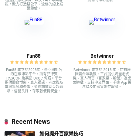
服，致力打造最公平、流暢的線上娛
樂體驗。
Fun88
Betwinner
Fun88 成立於2008年，是亞洲知名
Betwinner 成立於 2018 年，持有庫
的在線博彩平台，持有菲律賓
拉索合法執照。平台提供海量老虎
PAGCOR 及英國 UKGC 牌照。平台
機、真人荷官（百家樂、輪盤）及桌
提供體育博彩、真人視訊、老虎機及
面遊戲。支持中文界面、手機 App 投
電競等多種遊戲，並長期贊助英超球
注以及加密貨幣存取款。
隊，信譽良好，存取款便捷安全。
Recent News
如何提升百家樂技巧