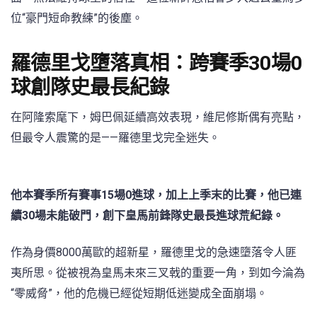
位“豪門短命教練”的後塵。
羅德里戈墮落真相：跨賽季30場0
球創隊史最長紀錄
在阿隆索麾下，姆巴佩延續高效表現，維尼修斯偶有亮點，
但最令人震驚的是——羅德里戈完全迷失。
他本賽季所有賽事15場0進球，加上上季末的比賽，他已連
續30場未能破門，創下皇馬前鋒隊史最長進球荒紀錄。
作為身價8000萬歐的超新星，羅德里戈的急速墮落令人匪
夷所思。從被視為皇馬未來三叉戟的重要一角，到如今淪為
“零威脅”，他的危機已經從短期低迷變成全面崩塌。