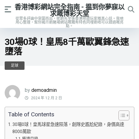
香港博彩網站完全指南 - 揾到你夢寐以
求嘅博彩天堂
從眾多評論中突圍而出，呢啲先至係香港地道玩家嘅真心話。我哋
用心整理，幫你揭示啲賭場網站嘅獨有特色同埋啲唔可以錯過嘅亮
點。
30場0球！皇馬8千萬歐翼鋒急速
墮落
足球
by
demoadmin
2024 年 12 月 2 日
Table of Contents
30場0球！皇馬球星急速陨落，創隊史尷尬紀錄，身價高達
8000萬歐
導讀目錄