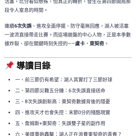
活塞，比分看似懸殊，但真正的轉折，發生在第四節開局那
段令人窒息的時間。
連續
6次失誤
、進攻全面停擺、防守毫無回應，湖人被活塞
一波流直接帶走比賽。而這場崩盤的中心人物，正是本季數
據炸裂、卻在關鍵時刻失控的——
盧卡．東契奇
。
導讀目錄
一、前三節仍有希望：湖人其實打了三節好球
二、第四節災難五分鐘：6次失誤直接送命
三、8次失誤創新高：東契奇數據背後的隱憂
四、進攻天才也會失控：末節0分的殘酷現實
五、詹姆斯+東契奇：失誤雙子星的副作用
六、美媒重砲轟擊：湖人正在浪費東契奇的青春？