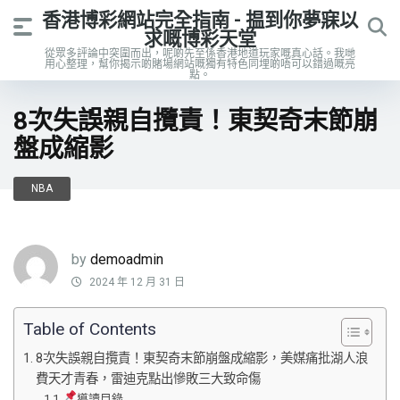
香港博彩網站完全指南 - 揾到你夢寐以
求嘅博彩天堂
從眾多評論中突圍而出，呢啲先至係香港地道玩家嘅真心話。我哋
用心整理，幫你揭示啲賭場網站嘅獨有特色同埋啲唔可以錯過嘅亮
點。
8次失誤親自攬責！東契奇末節崩
盤成縮影
NBA
by
demoadmin
2024 年 12 月 31 日
Table of Contents
8次失誤親自攬責！東契奇末節崩盤成縮影，美媒痛批湖人浪
費天才青春，雷迪克點出慘敗三大致命傷
導讀目錄