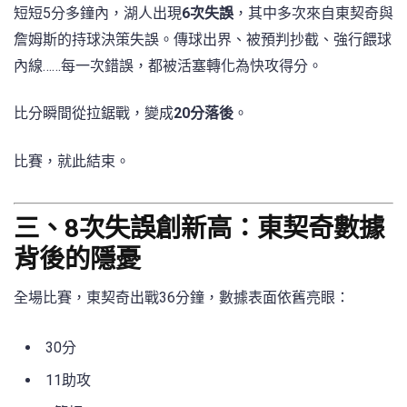
短短5分多鐘內，湖人出現
6次失誤
，其中多次來自東契奇與
詹姆斯的持球決策失誤。傳球出界、被預判抄截、強行餵球
內線……每一次錯誤，都被活塞轉化為快攻得分。
比分瞬間從拉鋸戰，變成
20分落後
。
比賽，就此結束。
三、8次失誤創新高：東契奇數據
背後的隱憂
全場比賽，東契奇出戰36分鐘，數據表面依舊亮眼：
30分
11助攻