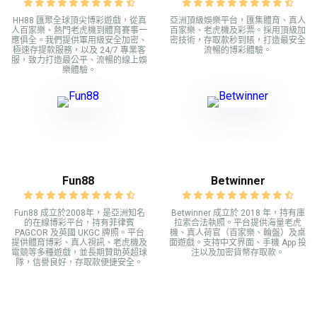
HH88 匯聚全球頂尖博彩遊戲，從真
亞洲頂級娛樂平台，匯集體育、真人
人百家樂、熱門老虎機到體育賽事一
百家樂、老虎機及彩票。採用頂級加
應俱全。我們提供軍用級安全加密、
密技術，存取款秒到賬，打造最安全
極速存提款服務，以及 24/7 專業客
流暢的博彩體驗。
服，致力打造最公平、流暢的線上娛
樂體驗。
Fun88
Betwinner
Fun88 成立於2008年，是亞洲知名
Betwinner 成立於 2018 年，持有庫
的在線博彩平台，持有菲律賓
拉索合法執照。平台提供海量老虎
PAGCOR 及英國 UKGC 牌照。平台
機、真人荷官（百家樂、輪盤）及桌
提供體育博彩、真人視訊、老虎機及
面遊戲。支持中文界面、手機 App 投
電競等多種遊戲，並長期贊助英超球
注以及加密貨幣存取款。
隊，信譽良好，存取款便捷安全。