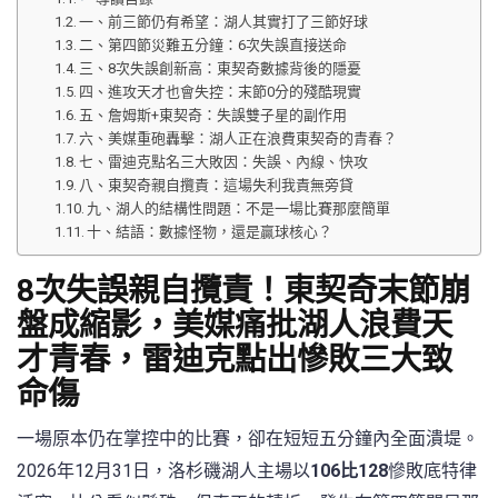
一、前三節仍有希望：湖人其實打了三節好球
二、第四節災難五分鐘：6次失誤直接送命
三、8次失誤創新高：東契奇數據背後的隱憂
四、進攻天才也會失控：末節0分的殘酷現實
五、詹姆斯+東契奇：失誤雙子星的副作用
六、美媒重砲轟擊：湖人正在浪費東契奇的青春？
七、雷迪克點名三大敗因：失誤、內線、快攻
八、東契奇親自攬責：這場失利我責無旁貸
九、湖人的結構性問題：不是一場比賽那麼簡單
十、結語：數據怪物，還是贏球核心？
8次失誤親自攬責！東契奇末節崩
盤成縮影，美媒痛批湖人浪費天
才青春，雷迪克點出慘敗三大致
命傷
一場原本仍在掌控中的比賽，卻在短短五分鐘內全面潰堤。
2026年12月31日，洛杉磯湖人主場以
106比128
慘敗底特律