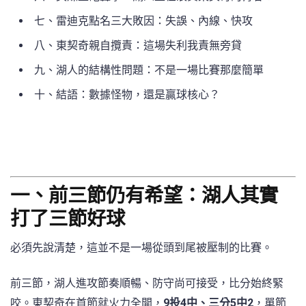
七、雷迪克點名三大敗因：失誤、內線、快攻
八、東契奇親自攬責：這場失利我責無旁貸
九、湖人的結構性問題：不是一場比賽那麼簡單
十、結語：數據怪物，還是贏球核心？
一、前三節仍有希望：湖人其實
打了三節好球
必須先說清楚，這並不是一場從頭到尾被壓制的比賽。
前三節，湖人進攻節奏順暢、防守尚可接受，比分始終緊
咬。東契奇在首節就火力全開，
9投4中、三分5中2
，單節