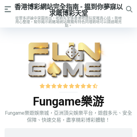
香港博彩網站完全指南 - 揾到你夢寐以
求嘅博彩天堂
從眾多評論中突圍而出，呢啲先至係香港地道玩家嘅真心話。我哋
用心整理，幫你揭示啲賭場網站嘅獨有特色同埋啲唔可以錯過嘅亮
點。
Fungame樂游
Fungame樂遊娛樂城，亞洲頂尖娛樂平台，遊戲多元、安全
保障、快速交易，盡享精彩博彩體驗！