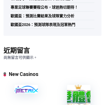
專業足球聯賽賽程公布，球迷熱切期待！
歐國盃：預測比賽結果及球隊實力分析
歐國盃2026：預測球隊表現及冠軍熱門
近期留言
尚無留言可供顯示。
New Casinos