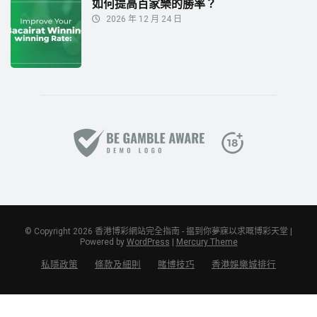
如何提高百家樂的勝率？
2026 年 12 月 24 日
© Copyright 2026 香港博彩網站完全指南 - 揾到你夢寐以求嘅博彩天堂 |
Powered by
WordPress
|
Mercury Theme
私隱政策
條款及細則
賭博技巧
香港娛樂城排行