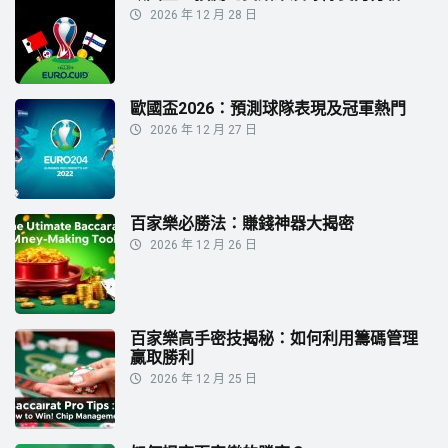
2026 年 12 月 28 日
歐國盃2026：預測球隊表現及冠軍熱門
2026 年 12 月 27 日
百家樂必勝法：賺錢神器大揭密
2026 年 12 月 26 日
百家樂高手密技揭秘：如何利用籌碼管理
贏取勝利
2026 年 12 月 25 日