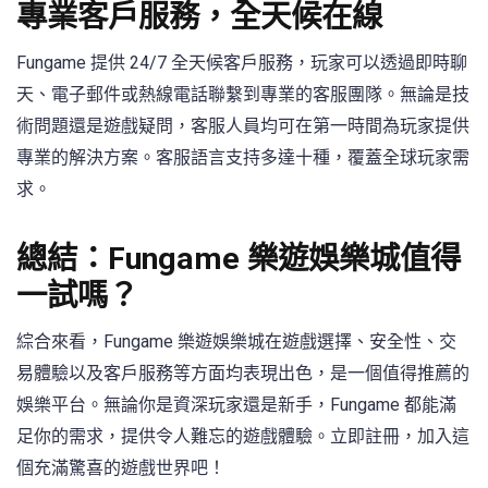
專業客戶服務，全天候在線
Fungame 提供 24/7 全天候客戶服務，玩家可以透過即時聊
天、電子郵件或熱線電話聯繫到專業的客服團隊。無論是技
術問題還是遊戲疑問，客服人員均可在第一時間為玩家提供
專業的解決方案。客服語言支持多達十種，覆蓋全球玩家需
求。
總結：Fungame 樂遊娛樂城值得
一試嗎？
綜合來看，Fungame 樂遊娛樂城在遊戲選擇、安全性、交
易體驗以及客戶服務等方面均表現出色，是一個值得推薦的
娛樂平台。無論你是資深玩家還是新手，Fungame 都能滿
足你的需求，提供令人難忘的遊戲體驗。立即註冊，加入這
個充滿驚喜的遊戲世界吧！