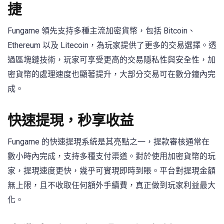
捷
Fungame 領先支持多種主流加密貨幣，包括 Bitcoin、
Ethereum 以及 Litecoin，為玩家提供了更多的交易選擇。透
過區塊鏈技術，玩家可享受更高的交易隱私性與安全性，加
密貨幣的處理速度也顯著提升，大部分交易可在數分鐘內完
成。
快速提現，秒享收益
Fungame 的快速提現系統是其亮點之一，提款審核通常在
數小時內完成，支持多種支付渠道。對於使用加密貨幣的玩
家，提現速度更快，幾乎可實現即時到賬。平台對提現金額
無上限，且不收取任何額外手續費，真正做到玩家利益最大
化。