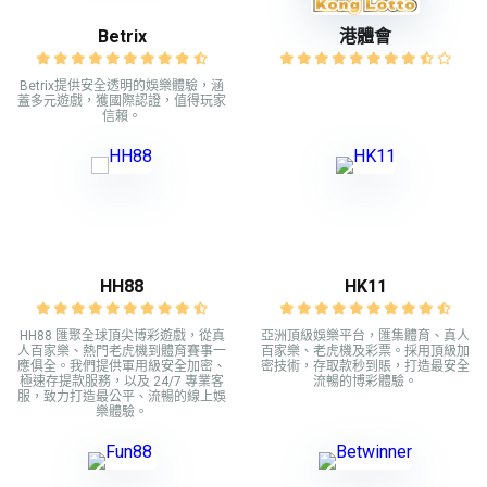
Betrix
港體會
Betrix提供安全透明的娛樂體驗，涵
蓋多元遊戲，獲國際認證，值得玩家
信賴。
HH88
HK11
HH88 匯聚全球頂尖博彩遊戲，從真
亞洲頂級娛樂平台，匯集體育、真人
人百家樂、熱門老虎機到體育賽事一
百家樂、老虎機及彩票。採用頂級加
應俱全。我們提供軍用級安全加密、
密技術，存取款秒到賬，打造最安全
極速存提款服務，以及 24/7 專業客
流暢的博彩體驗。
服，致力打造最公平、流暢的線上娛
樂體驗。