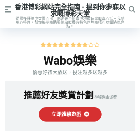
香港博彩網站完全指南 - 揾到你夢寐以
求嘅博彩天堂
從眾多評論中突圍而出，呢啲先至係香港地道玩家嘅真心話。我哋
用心整理，幫你揭示啲賭場網站嘅獨有特色同埋啲唔可以錯過嘅亮
點。
Wabo娛樂
優惠好禮大放送，投注越多送越多
推薦好友獎賞計劃
神秘獎金派發
立即體驗遊戲