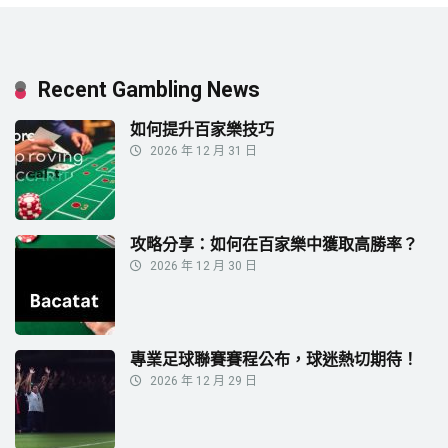
Recent Gambling News
如何提升百家樂技巧
2026 年 12 月 31 日
攻略分享：如何在百家樂中獲取高勝率？
2026 年 12 月 30 日
專業足球聯賽賽程公布，球迷熱切期待！
2026 年 12 月 29 日