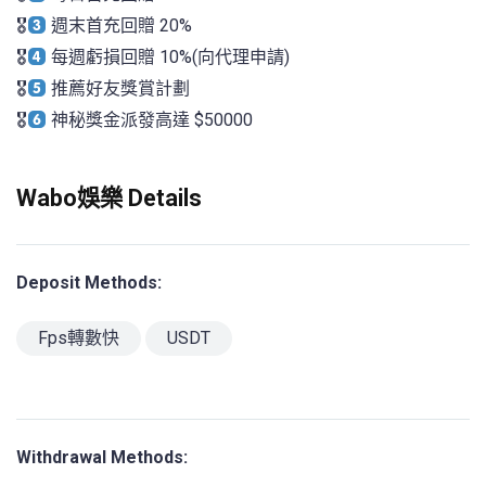
🎖
週末首充回贈 20%
🎖
每週虧損回贈 10%(向代理申請)
🎖
推薦好友獎賞計劃
🎖
神秘獎金派發高達 $50000
Wabo娛樂 Details
Deposit Methods:
Fps轉數快
USDT
Withdrawal Methods: