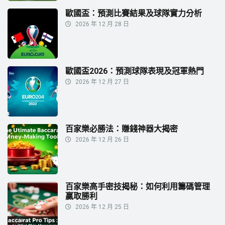
歐國盃：預測比賽結果及球隊實力分析
2026 年 12 月 28 日
歐國盃2026：預測球隊表現及冠軍熱門
2026 年 12 月 27 日
百家樂必勝法：賺錢神器大揭密
2026 年 12 月 26 日
百家樂高手密技揭秘：如何利用籌碼管理
贏取勝利
2026 年 12 月 25 日