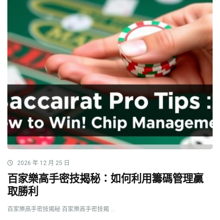
2026 年 12 月 25 日
百家樂高手密技揭秘：如何利用籌碼管理贏
取勝利
百家樂高手密技揭秘 百家樂高手密技揭 ...