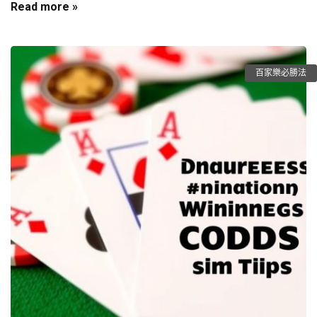
Read more »
百家樂必勝法