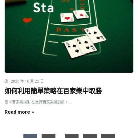
2026 年 10 月 22 日
如何利用簡單策略在百家樂中取勝
基本百家樂規則 在進行百家樂遊戲前， ...
Read more »