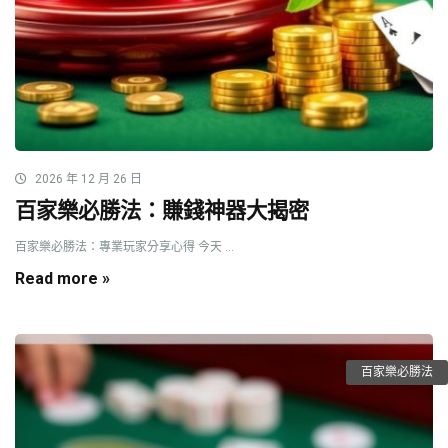
2026 年 12 月 26 日
百家樂必勝法：賺錢神器大揭密
百家樂必勝法：專業玩家分享心得 今天 ...
Read more »
百家樂必勝法