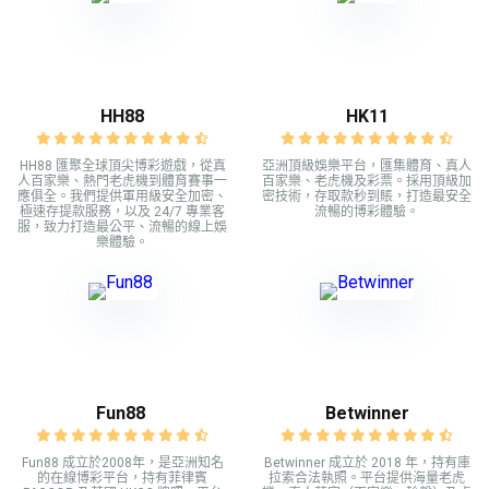
HH88
HK11
HH88 匯聚全球頂尖博彩遊戲，從真
亞洲頂級娛樂平台，匯集體育、真人
人百家樂、熱門老虎機到體育賽事一
百家樂、老虎機及彩票。採用頂級加
應俱全。我們提供軍用級安全加密、
密技術，存取款秒到賬，打造最安全
極速存提款服務，以及 24/7 專業客
流暢的博彩體驗。
服，致力打造最公平、流暢的線上娛
樂體驗。
Fun88
Betwinner
Fun88 成立於2008年，是亞洲知名
Betwinner 成立於 2018 年，持有庫
的在線博彩平台，持有菲律賓
拉索合法執照。平台提供海量老虎