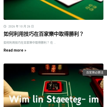
2026 年 10 月 26 日
如何利用技巧在百家樂中取得勝利？
如何利用技巧在百家樂中取得勝利？ 在 ...
Read more »
百家樂必勝法