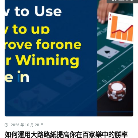
2026 年 10 月 28 日
如何運用大路路紙提高你在百家樂中的勝率