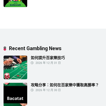
Recent Gambling News
如何提升百家樂技巧
2026 年 12 月 31 日
攻略分享：如何在百家樂中獲取高勝率？
2026 年 12 月 30 日