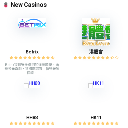
New Casinos
Betrix
港體會
Betrix提供安全透明的娛樂體驗，涵
蓋多元遊戲，獲國際認證，值得玩家
信賴。
HH88
HK11