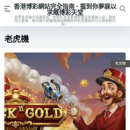
香港博彩網站完全指南 - 揾到你夢寐以
求嘅博彩天堂
從眾多評論中突圍而出，呢啲先至係香港地道玩家嘅真心話。我哋
用心整理，幫你揭示啲賭場網站嘅獨有特色同埋啲唔可以錯過嘅亮
點。
老虎機
老虎機