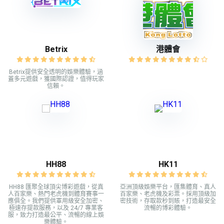
Betrix
港體會
Betrix提供安全透明的娛樂體驗，涵
蓋多元遊戲，獲國際認證，值得玩家
信賴。
HH88
HK11
HH88 匯聚全球頂尖博彩遊戲，從真
亞洲頂級娛樂平台，匯集體育、真人
人百家樂、熱門老虎機到體育賽事一
百家樂、老虎機及彩票。採用頂級加
應俱全。我們提供軍用級安全加密、
密技術，存取款秒到賬，打造最安全
極速存提款服務，以及 24/7 專業客
流暢的博彩體驗。
服，致力打造最公平、流暢的線上娛
樂體驗。