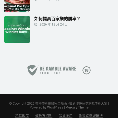
如何提高百家樂的勝率？
2026 年 12 月 24 日
© Copyright 2026 香港博彩網站完全指南 - 揾到你夢寐以求嘅博彩天堂 |
Powered by
WordPress
|
Mercury Theme
私隱政策
條款及細則
賭博技巧
香港娛樂城排行