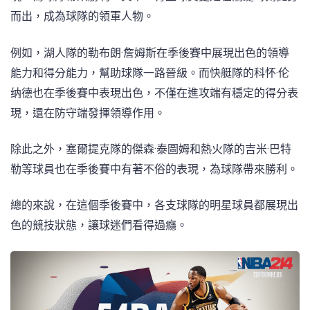
而出，成為球隊的領軍人物。
例如，湖人隊的勒布朗·詹姆斯在季後賽中展現出色的領導
能力和得分能力，幫助球隊一路晉級。而快艇隊的科怀·伦
纳德也在季後賽中表現出色，不僅在進攻端有穩定的得分表
現，還在防守端發揮領導作用。
除此之外，塞爾提克隊的傑森·泰圖姆和熱火隊的吉米·巴特
勒等球員也在季後賽中有著不俗的表現，為球隊帶來勝利。
總的來說，在這個季後賽中，各支球隊的明星球員都展現出
色的競技狀態，讓球迷們看得過癮。