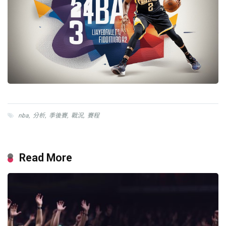
nba
,
分析
,
季後賽
,
戰況
,
賽程
Read More