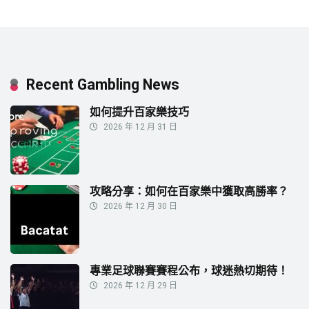
Recent Gambling News
如何提升百家樂技巧
2026 年 12 月 31 日
攻略分享：如何在百家樂中獲取高勝率？
2026 年 12 月 30 日
專業足球聯賽賽程公布，球迷熱切期待！
2026 年 12 月 29 日