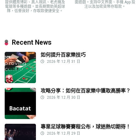
提供體育博彩、真人視訊、老虎機及
面遊戲。支持中文界面、手機 App 投
電競等多種遊戲，並長期贊助英超球
注以及加密貨幣存取款。
隊，信譽良好，存取款便捷安全。
Recent News
如何提升百家樂技巧
2026 年 12 月 31 日
攻略分享：如何在百家樂中獲取高勝率？
2026 年 12 月 30 日
專業足球聯賽賽程公布，球迷熱切期待！
2026 年 12 月 29 日