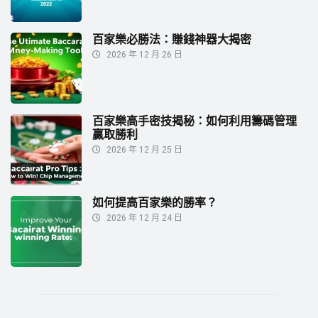
百家樂必勝法：賺錢神器大揭密
2026 年 12 月 26 日
百家樂高手密技揭秘：如何利用籌碼管理
贏取勝利
2026 年 12 月 25 日
如何提高百家樂的勝率？
2026 年 12 月 24 日