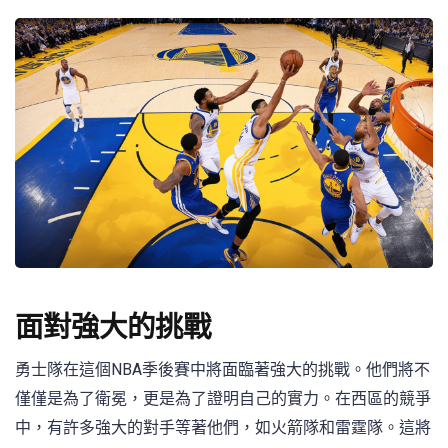
面對強大的挑戰
勇士隊在這個NBA季後賽中將面臨著強大的挑戰。他們將不
僅僅是為了衛冕，更是為了證明自己的實力。在西區的競爭
中，有許多強大的對手等著他們，如火箭隊和雷霆隊。這將