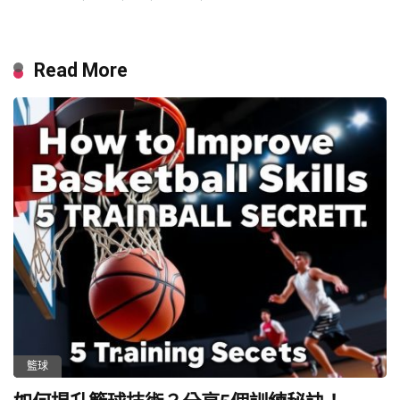
Read More
籃球