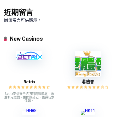
近期留言
尚無留言可供顯示。
New Casinos
Betrix
港體會
Betrix提供安全透明的娛樂體驗，涵
蓋多元遊戲，獲國際認證，值得玩家
信賴。