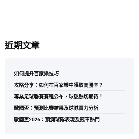
近期文章
如何提升百家樂技巧
攻略分享：如何在百家樂中獲取高勝率？
專業足球聯賽賽程公布，球迷熱切期待！
歐國盃：預測比賽結果及球隊實力分析
歐國盃2026：預測球隊表現及冠軍熱門