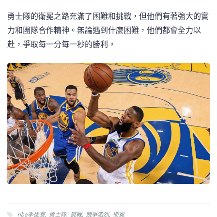
勇士隊的衛冕之路充滿了困難和挑戰，但他們有著強大的實
力和團隊合作精神。無論遇到什麼困難，他們都會全力以
赴，爭取每一分每一秒的勝利。
nba季後賽
,
勇士隊
,
挑戰
,
競爭激烈
,
衛冕