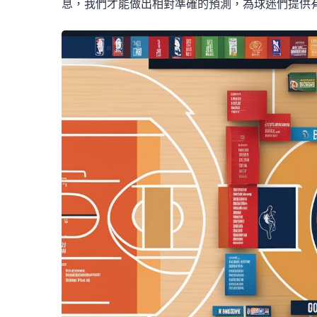
息，我們才能做出相對準確的預測，為球迷們提供