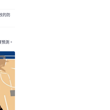
效的防
賽預測。