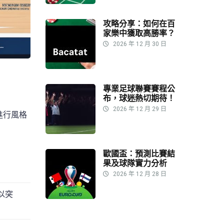
攻略分享：如何在百
家樂中獲取高勝率？
2026 年 12 月 30 日
專業足球聯賽賽程公
布，球迷熱切期待！
2026 年 12 月 29 日
進行風格
歐國盃：預測比賽結
果及球隊實力分析
2026 年 12 月 28 日
以突