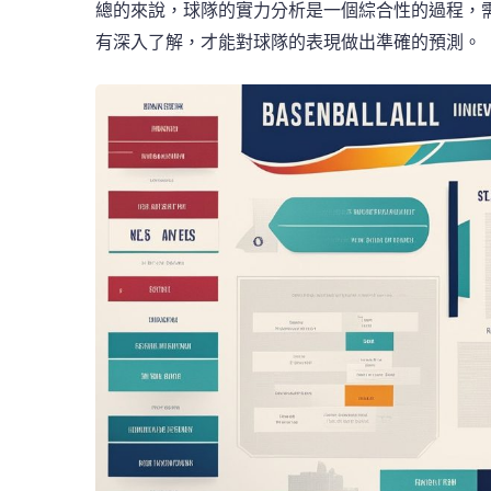
總的來說，球隊的實力分析是一個綜合性的過程，
有深入了解，才能對球隊的表現做出準確的預測。