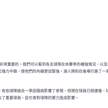
析是非常重要的。我們可以看到各支球隊在休賽季的補強情況，以
位強力中鋒，使他們的內線更加堅強。湖人隊則在後場引進了一
。有些球隊過去一季因傷病影響了表現，但現在球員已經康復，
去了重要球員，這也會對球隊的實力造成影響。