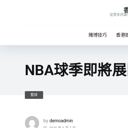
從眾多評論
賭博技巧
香港
NBA球季即將
籃球
by
demoadmin