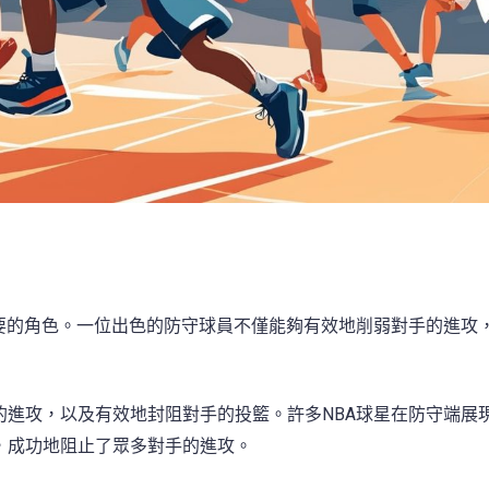
要的角色。一位出色的防守球員不僅能夠有效地削弱對手的進攻
進攻，以及有效地封阻對手的投籃。許多NBA球星在防守端展
，成功地阻止了眾多對手的進攻。