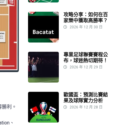
攻略分享：如何在百
家樂中獲取高勝率？
2026 年 12 月 30 日
專業足球聯賽賽程公
布，球迷熱切期待！
2026 年 12 月 29 日
歐國盃：預測比賽結
果及球隊實力分析
得勝利。
2026 年 12 月 28 日
ion、