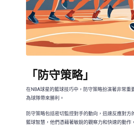
「防守策略」
在NBA球星的籃球技巧中，防守策略扮演著非常重
為球隊帶來勝利。
防守策略包括密切監控對手的動向，迅速反應對方的
籃球智慧，他們憑藉著敏銳的觀察力和快速的動作