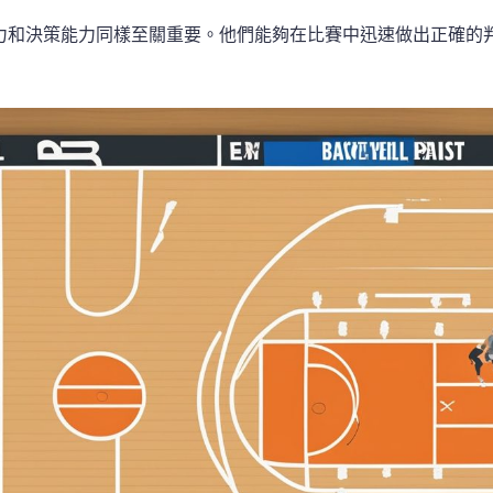
力和決策能力同樣至關重要。他們能夠在比賽中迅速做出正確的