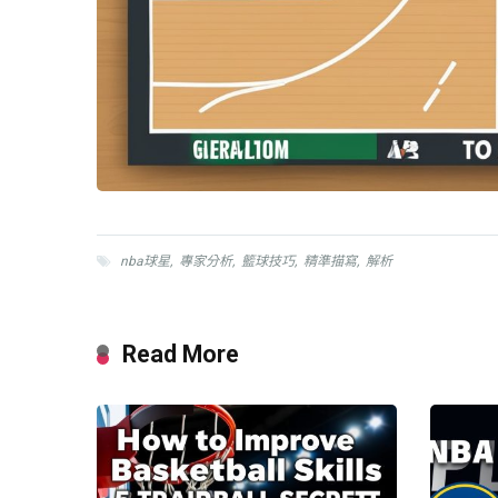
nba球星
,
專家分析
,
籃球技巧
,
精準描寫
,
解析
Read More