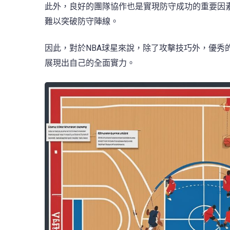
此外，良好的團隊協作也是實現防守成功的重要因
難以突破防守陣線。
因此，對於NBA球星來說，除了攻擊技巧外，優秀
展現出自己的全面實力。