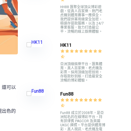
HH88 匯聚全球頂尖博彩遊
戲，從真人百家樂、熱門老
虎機到體育賽事一應俱全。
我們提供軍用級安全加密、
極速存提款服務，以及 24/7
專業客服，致力打造最公
平、流暢的線上娛樂體驗。
HK11
亞洲頂級娛樂平台，匯集體
育、真人百家樂、老虎機及
彩票。採用頂級加密技術，
存取款秒到賬，打造最安全
流暢的博彩體驗。
，還可以
Fun88
現出色的
Fun88 成立於2008年，是亞
洲知名的在線博彩平台，持
有菲律賓 PAGCOR 及英國
UKGC 牌照。平台提供體育博
彩、真人視訊、老虎機及電