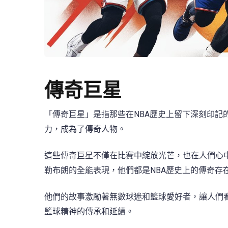
傳奇巨星
「傳奇巨星」是指那些在NBA歷史上留下深刻印記
力，成為了傳奇人物。
這些傳奇巨星不僅在比賽中綻放光芒，也在人們心
勒布朗的全能表現，他們都是NBA歷史上的傳奇存
他們的故事激勵著無數球迷和籃球愛好者，讓人們
籃球精神的傳承和延續。