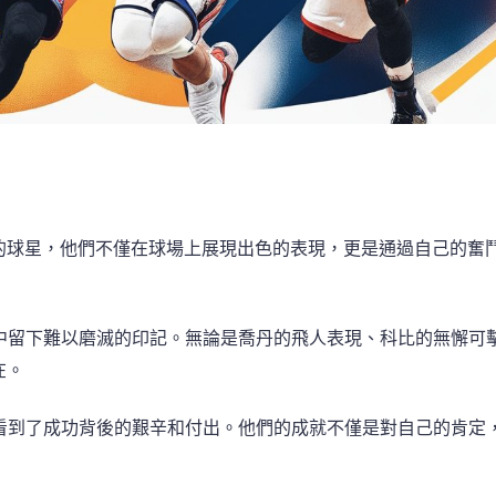
的球星，他們不僅在球場上展現出色的表現，更是通過自己的奮
中留下難以磨滅的印記。無論是喬丹的飛人表現、科比的無懈可
在。
看到了成功背後的艱辛和付出。他們的成就不僅是對自己的肯定