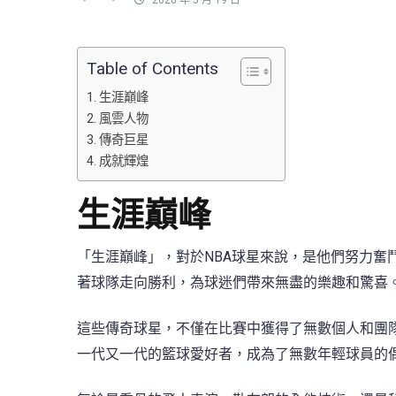
2026 年 5 月 19 日
Table of Contents
生涯巔峰
風雲人物
傳奇巨星
成就輝煌
生涯巔峰
「生涯巔峰」，對於NBA球星來說，是他們努力奮
著球隊走向勝利，為球迷們帶來無盡的樂趣和驚喜
這些傳奇球星，不僅在比賽中獲得了無數個人和團
一代又一代的籃球愛好者，成為了無數年輕球員的