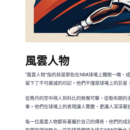
風雲人物
“風雲人物”指的就是那些在NBA球場上獨樹一幟
留下了不可磨滅的印記。他們不僅是球場上的巨星
從喬丹的空中飛人到科比的無懈可擊，從勒布朗的全
事。他們在球場上的表現讓人驚艷，更讓人深深著
每一位風雲人物都有著屬於自己的傳奇，他們的成