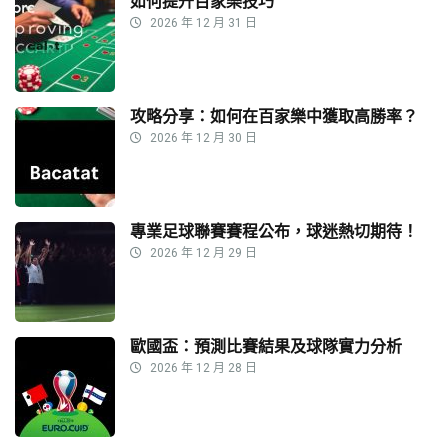
如何提升百家樂技巧
2026 年 12 月 31 日
攻略分享：如何在百家樂中獲取高勝率？
2026 年 12 月 30 日
專業足球聯賽賽程公布，球迷熱切期待！
2026 年 12 月 29 日
歐國盃：預測比賽結果及球隊實力分析
2026 年 12 月 28 日