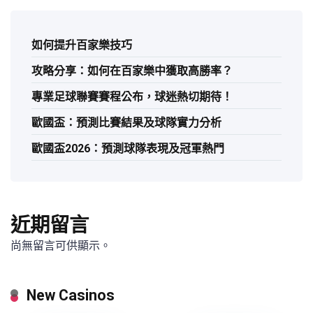
如何提升百家樂技巧
攻略分享：如何在百家樂中獲取高勝率？
專業足球聯賽賽程公布，球迷熱切期待！
歐國盃：預測比賽結果及球隊實力分析
歐國盃2026：預測球隊表現及冠軍熱門
近期留言
尚無留言可供顯示。
New Casinos