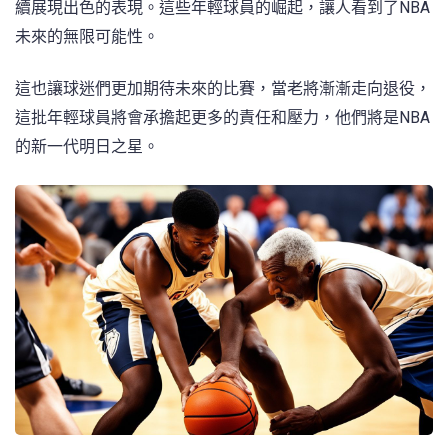
續展現出色的表現。這些年輕球員的崛起，讓人看到了NBA
未來的無限可能性。
這也讓球迷們更加期待未來的比賽，當老將漸漸走向退役，
這批年輕球員將會承擔起更多的責任和壓力，他們將是NBA
的新一代明日之星。