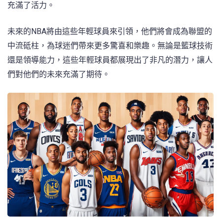
充滿了活力。
未來的NBA將由這些年輕球員來引領，他們將會成為聯盟的
中流砥柱，為球迷們帶來更多驚喜和樂趣。無論是籃球技術
還是領導能力，這些年輕球員都展現出了非凡的潛力，讓人
們對他們的未來充滿了期待。