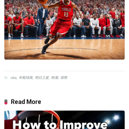
nba
,
年輕球員
,
明日之星
,
熱潮
,
球隊
Read More