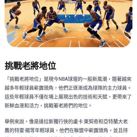
挑戰老將地位
「挑戰老將地位」是現今NBA球壇的一股新風潮，隨著越來
越多年輕球員嶄露頭角，他們正逐漸成為球隊的主力球員。
這些年輕球員不僅在場上展現出色的技術和天賦，更帶來了
新鮮血液和活力，挑戰著老將們的地位。
舉例來說，像是達拉斯獨行俠的盧卡·東契奇和亞特蘭大老
鷹的特雷·楊等年輕球員，他們在聯盟中嶄露頭角，並且持