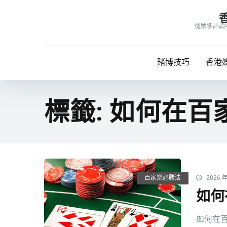
從眾多評論
賭博技巧
香港
標籤:
如何在百
百家樂必勝法
2026 年
如何
如何在百