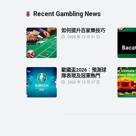
Recent Gambling News
如何提升百家樂技巧
2026 年 12 月 31 日
歐國盃2026：預測球
隊表現及冠軍熱門
2026 年 12 月 27 日