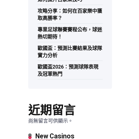
攻略分享：如何在百家樂中獲
取高勝率？
專業足球聯賽賽程公布，球迷
熱切期待！
歐國盃：預測比賽結果及球隊
實力分析
歐國盃2026：預測球隊表現
及冠軍熱門
近期留言
尚無留言可供顯示。
New Casinos