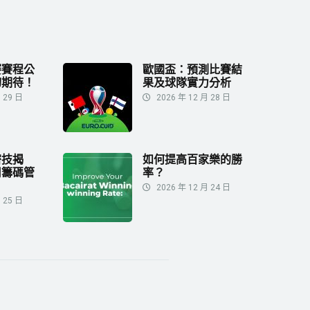
賽賽程公
歐國盃：預測比賽結
切期待！
果及球隊實力分析
 29 日
2026 年 12 月 28 日
密技揭
如何提高百家樂的勝
用籌碼管
率？
2026 年 12 月 24 日
 25 日