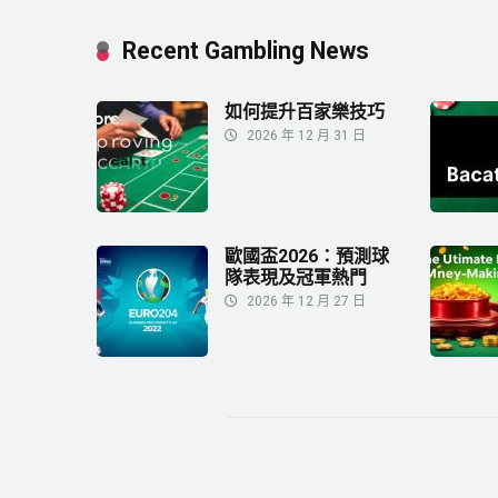
Recent Gambling News
如何提升百家樂技巧
2026 年 12 月 31 日
歐國盃2026：預測球
隊表現及冠軍熱門
2026 年 12 月 27 日