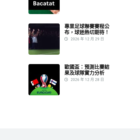
專業足球聯賽賽程公
布，球迷熱切期待！
2026 年 12 月 29 日
歐國盃：預測比賽結
果及球隊實力分析
2026 年 12 月 28 日