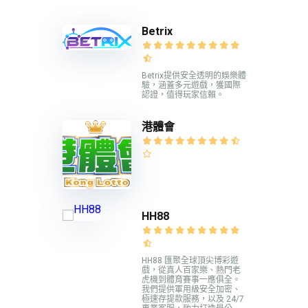
Betrix
Betrix提供安全透明的娛樂體
驗，涵蓋多元遊戲，獲國際
認證，值得玩家信賴。
港體會
HH88
HH88 匯聚全球頂尖博彩遊
戲，從真人百家樂、熱門老
虎機到體育賽事一應俱全。
我們提供軍用級安全加密、
極速存提款服務，以及 24/7