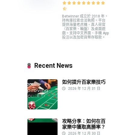
Betwinner 成立於 2018 年，
持有庫拉索合法執照。平台
提供海量老虎機、真人荷官
（百家樂、輪盤）及桌面遊
戲。支持中文界面、手機 App
投注以及加密貨幣存取款。
Recent News
如何提升百家樂技巧
2026 年 12 月 31 日
攻略分享：如何在百
家樂中獲取高勝率？
2026 年 12 月 30 日