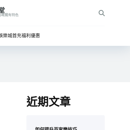
堂
站嘅獨有特色
娛樂城首充福利優惠
近期文章
如何提升百家樂技巧