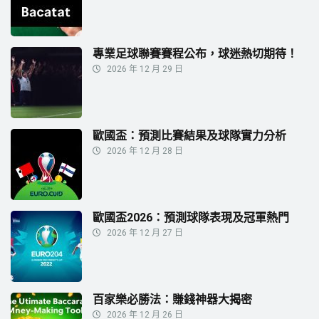
專業足球聯賽賽程公布，球迷熱切期待！
2026 年 12 月 29 日
歐國盃：預測比賽結果及球隊實力分析
2026 年 12 月 28 日
歐國盃2026：預測球隊表現及冠軍熱門
2026 年 12 月 27 日
百家樂必勝法：賺錢神器大揭密
2026 年 12 月 26 日