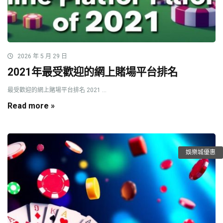
2026 年 5 月 29 日
2021年最受歡迎的網上賭場平台排名
最受歡迎的網上賭場平台排名 2021 ...
Read more »
娛樂城優惠