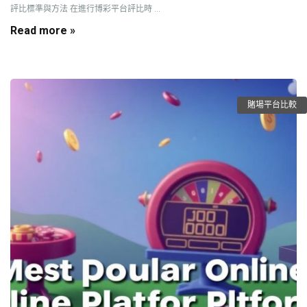
評比標準與方法 在進行博彩平台評比時 ...
Read more »
賭場平台比較