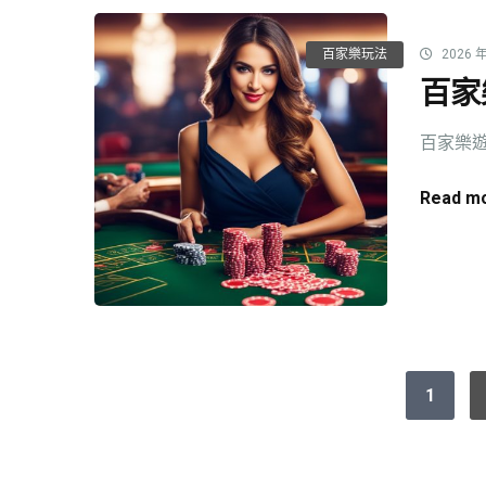
百家樂玩法
2026 年
百家
百家樂遊
Read mo
1