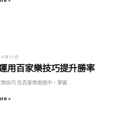
re »
 9 月 11 日
運用百家樂技巧提升勝率
樂技巧 在百家樂遊戲中，掌握 ...
re »