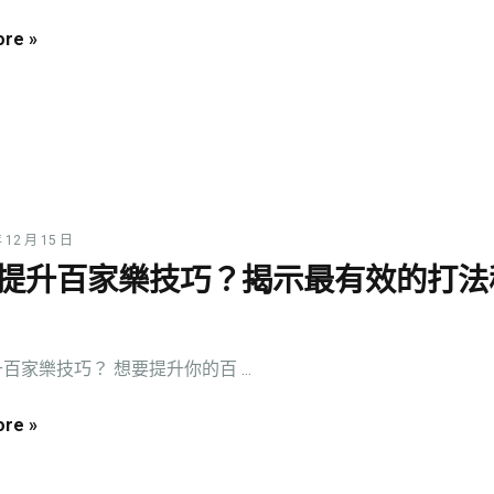
re »
 12 月 15 日
提升百家樂技巧？揭示最有效的打法
百家樂技巧？ 想要提升你的百 ...
re »