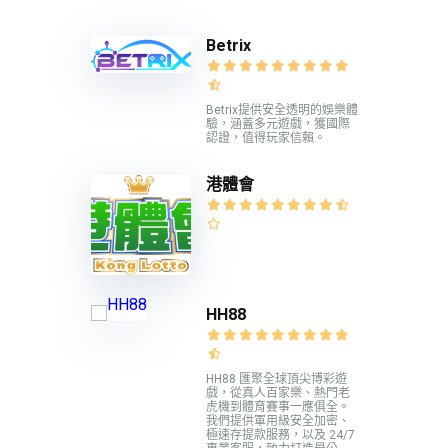
Betrix
Betrix提供安全透明的娛樂體
驗，涵蓋多元遊戲，獲國際
認證，值得玩家信賴。
港體會
HH88
HH88 匯聚全球頂尖博彩遊
戲，從真人百家樂、熱門老
虎機到體育賽事一應俱全。
我們提供軍用級安全加密、
極速存提款服務，以及 24/7