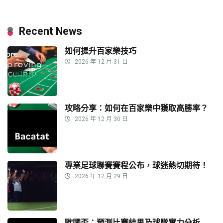
Recent News
如何提升百家樂技巧
2026 年 12 月 31 日
攻略分享：如何在百家樂中獲取高勝率？
2026 年 12 月 30 日
專業足球聯賽賽程公布，球迷熱切期待！
2026 年 12 月 29 日
歐國盃：預測比賽結果及球隊實力分析