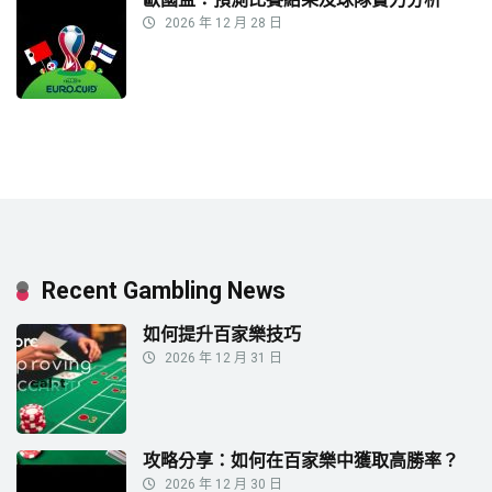
2026 年 12 月 28 日
Recent Gambling News
如何提升百家樂技巧
2026 年 12 月 31 日
攻略分享：如何在百家樂中獲取高勝率？
2026 年 12 月 30 日